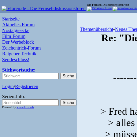
Die Fernseh-Diskussionsforen von
Startseite
Aktuelles Forum
Themenübersicht
•
Neues The
Nostalgieecke
Re: "Di
Film-Forum
Der Werbeblock
Zeichentrick-Forum
Ratgeber Technik
Sendeschluss!
Stichwortsuche:
-------
Login
/
Registrieren
Serien-Info:
Powered by
wunschliste.de
> Fred ha
> alles
> müsse