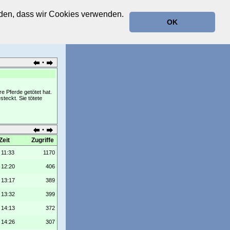
anden, dass wir Cookies verwenden.
OK
•
 Pferde getötet hat.
teckt. Sie tötete
•
Zeit
Zugriffe
 11:33
1170
 12:20
406
 13:17
389
 13:32
399
 14:13
372
 14:26
307