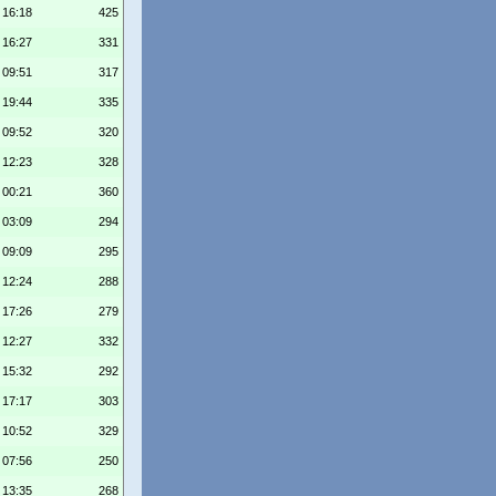
 16:18
425
 16:27
331
 09:51
317
 19:44
335
 09:52
320
 12:23
328
 00:21
360
 03:09
294
 09:09
295
 12:24
288
 17:26
279
 12:27
332
 15:32
292
 17:17
303
 10:52
329
 07:56
250
 13:35
268