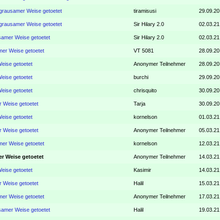
 grausamer Weise getoetet
tiramisusi
29.09.20
 grausamer Weise getoetet
Sir Hilary 2.0
02.03.21
usamer Weise getoetet
Sir Hilary 2.0
02.03.21
mer Weise getoetet
VT 5081
28.09.20
Weise getoetet
Anonymer Teilnehmer
28.09.20
Weise getoetet
burchi
29.09.20
Weise getoetet
chrisquito
30.09.20
r Weise getoetet
Tarja
30.09.20
Weise getoetet
kornelson
01.03.21
r Weise getoetet
Anonymer Teilnehmer
05.03.21
mer Weise getoetet
kornelson
12.03.21
er Weise getoetet
Anonymer Teilnehmer
14.03.21
Weise getoetet
Kasimir
14.03.21
r Weise getoetet
Halil
15.03.21
mer Weise getoetet
Anonymer Teilnehmer
17.03.21
usamer Weise getoetet
Halil
19.03.21