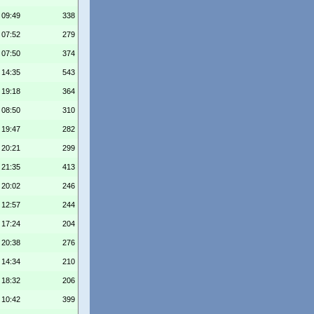
 09:49
338
 07:52
279
 07:50
374
 14:35
543
 19:18
364
 08:50
310
 19:47
282
 20:21
299
 21:35
413
 20:02
246
 12:57
244
 17:24
204
 20:38
276
 14:34
210
 18:32
206
 10:42
399