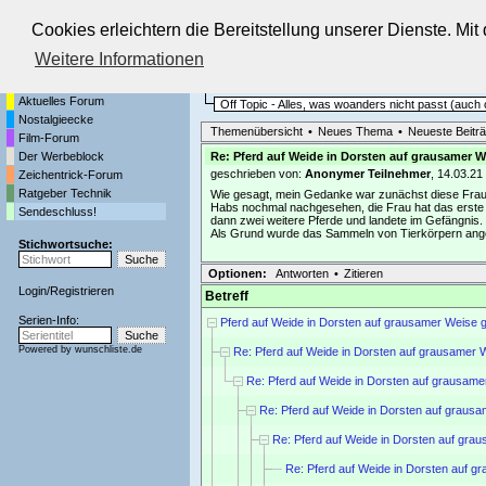
Cookies erleichtern die Bereitstellung unserer Dienste. Mi
Die Fernseh-Diskussionsforen von
Weitere Informationen
Startseite
Sendeschluss!
Aktuelles Forum
Off Topic - Alles, was woanders nicht passt (auc
Nostalgieecke
Themenübersicht
•
Neues Thema
•
Neueste Beitr
Film-Forum
Der Werbeblock
Re: Pferd auf Weide in Dorsten auf grausamer W
geschrieben von:
Anonymer Teilnehmer
, 14.03.21
Zeichentrick-Forum
Ratgeber Technik
Wie gesagt, mein Gedanke war zunächst diese Frau, 
Habs nochmal nachgesehen, die Frau hat das erste Pf
Sendeschluss!
dann zwei weitere Pferde und landete im Gefängnis.
Als Grund wurde das Sammeln von Tierkörpern ang
Stichwortsuche:
Optionen:
Antworten
•
Zitieren
Login
/
Registrieren
Betreff
Serien-Info:
Pferd auf Weide in Dorsten auf grausamer Weise g
Powered by
wunschliste.de
Re: Pferd auf Weide in Dorsten auf grausamer 
Re: Pferd auf Weide in Dorsten auf grausame
Re: Pferd auf Weide in Dorsten auf grausa
Re: Pferd auf Weide in Dorsten auf gra
Re: Pferd auf Weide in Dorsten auf g