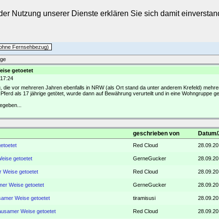
t der Nutzung unserer Dienste erklären Sie sich damit einverst
h ohne Fernsehbezug)
äge
eise getoetet
 17:24
die vor mehreren Jahren ebenfalls in NRW (als Ort stand da unter anderem Krefeld) mehrere
erd als 17 jährige getötet, wurde dann auf Bewährung verurteilt und in eine Wohngruppe ges
egeben...
geschrieben von
Datum/
etoetet
Red Cloud
28.09.20
Weise getoetet
GerneGucker
28.09.20
r Weise getoetet
Red Cloud
28.09.20
mer Weise getoetet
GerneGucker
28.09.20
usamer Weise getoetet
tiramisusi
28.09.20
rausamer Weise getoetet
Red Cloud
28.09.20