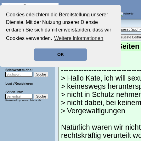
Die Fernseh-Diskussionsforen von
Cookies erleichtern die Bereitstellung unserer
Dienste. Mit der Nutzung unserer Dienste
Startseite
Sendeschluss!
Aktuelles Forum
erklären Sie sich damit einverstanden, dass wir
Off Topic - Alles, was woanders nicht passt (auc
Nostalgieecke
Themenübersicht
•
Neues Thema
•
Neueste Beitr
Cookies verwenden.
Weitere Informationen
Film-Forum
Der Werbeblock
Re: Die dunklen Seiten
Zeichentrick-Forum
geschrieben von:
Kate
, 19.09.20 10:56
OK
Ratgeber Technik
tiramisusi schrieb:
Sendeschluss!
-------------------------------
Stichwortsuche:
> Hallo Kate, ich will sex
Login
/
Registrieren
> keineswegs herunters
Serien-Info:
> nicht in Schutz nehmen
Powered by
wunschliste.de
> nicht dabei, bei keine
> Vergewaltigungen ..
Natürlich waren wir nich
rechtskräftig verurteilt w