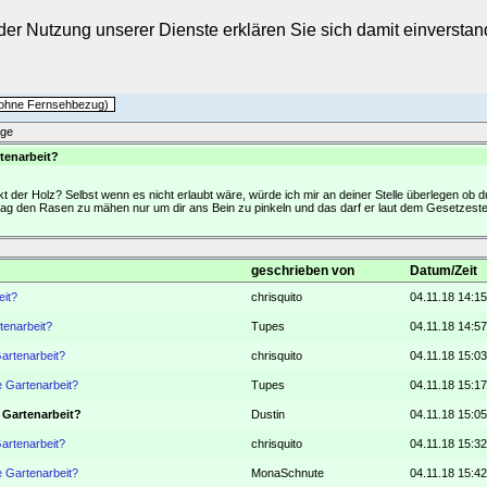
t der Nutzung unserer Dienste erklären Sie sich damit einverst
h ohne Fernsehbezug)
äge
tenarbeit?
ackt der Holz? Selbst wenn es nicht erlaubt wäre, würde ich mir an deiner Stelle überlegen ob 
ag den Rasen zu mähen nur um dir ans Bein zu pinkeln und das darf er laut dem Gesetzestex
geschrieben von
Datum/Zeit
eit?
chrisquito
04.11.18 14:15
tenarbeit?
Tupes
04.11.18 14:57
Gartenarbeit?
chrisquito
04.11.18 15:03
e Gartenarbeit?
Tupes
04.11.18 15:17
 Gartenarbeit?
Dustin
04.11.18 15:05
Gartenarbeit?
chrisquito
04.11.18 15:32
e Gartenarbeit?
MonaSchnute
04.11.18 15:42