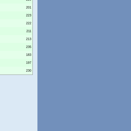
201
223
222
211
213
235
183
197
230