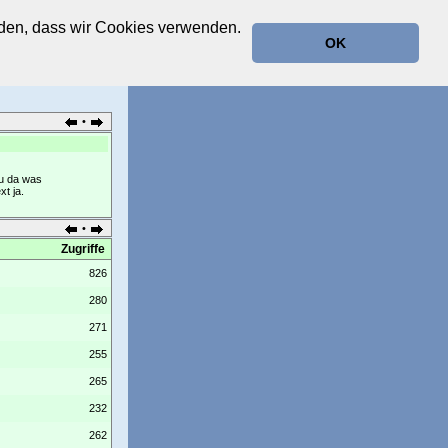
anden, dass wir Cookies verwenden.
OK
•
du da was
t ja.
•
Zugriffe
826
280
271
255
265
232
262