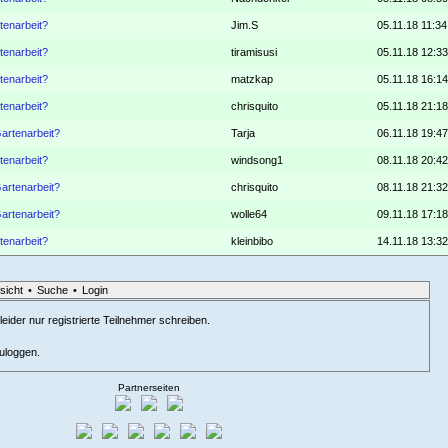
tenarbeit?
Jim.S
05.11.18 11:34
tenarbeit?
tiramisusi
05.11.18 12:33
tenarbeit?
matzkap
05.11.18 16:14
tenarbeit?
chrisquito
05.11.18 21:18
Gartenarbeit?
Tarja
06.11.18 19:47
tenarbeit?
windsong1
08.11.18 20:42
Gartenarbeit?
chrisquito
08.11.18 21:32
Gartenarbeit?
wolle64
09.11.18 17:18
tenarbeit?
kleinbibo
14.11.18 13:32
sicht
•
Suche
•
Login
eider nur registrierte Teilnehmer schreiben.
zuloggen.
Partnerseiten