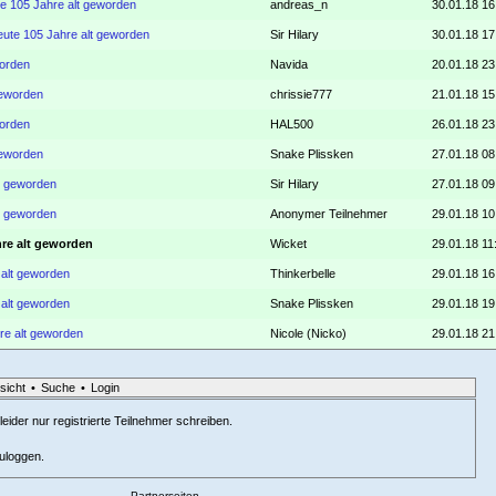
te 105 Jahre alt geworden
andreas_n
30.01.18 16
eute 105 Jahre alt geworden
Sir Hilary
30.01.18 17
worden
Navida
20.01.18 23
geworden
chrissie777
21.01.18 15
worden
HAL500
26.01.18 23
geworden
Snake Plissken
27.01.18 08
lt geworden
Sir Hilary
27.01.18 09
lt geworden
Anonymer Teilnehmer
29.01.18 10
hre alt geworden
Wicket
29.01.18 11
 alt geworden
Thinkerbelle
29.01.18 16
 alt geworden
Snake Plissken
29.01.18 19
re alt geworden
Nicole (Nicko)
29.01.18 21
sicht
•
Suche
•
Login
eider nur registrierte Teilnehmer schreiben.
zuloggen.
Partnerseiten