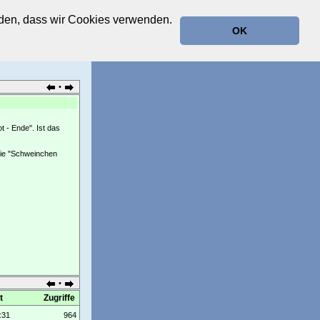
anden, dass wir Cookies verwenden.
OK
•
 - Ende". Ist das
wie "Schweinchen
•
t
Zugriffe
:31
964