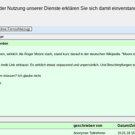
t der Nutzung unserer Dienste erklären Sie sich damit einverst
h ohne Fernsehbezug)
äge
orden
 wirklich. Als Roger Moore starb, stand kurz darauf in der deutschen Wikipedia. "Moore tot
en imdb Link einbaust. Es wirklich etwas unpassend und unpersönlich. Und Beschimpfungen 
en müssen? Ich glaube nicht.
t.
geschrieben von
Datum/Zei
Anonymer Teilnehmer
15.01.18 15