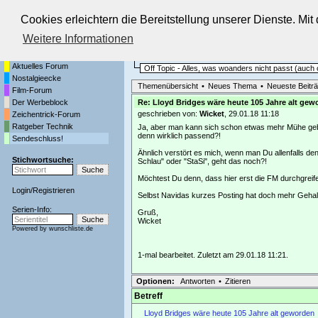
Cookies erleichtern die Bereitstellung unserer Dienste. Mi
Die Fernseh-Diskussionsforen von
Weitere Informationen
Startseite
Sendeschluss!
Aktuelles Forum
Off Topic - Alles, was woanders nicht passt (auc
Nostalgieecke
Themenübersicht
•
Neues Thema
•
Neueste Beitr
Film-Forum
Der Werbeblock
Re: Lloyd Bridges wäre heute 105 Jahre alt gew
geschrieben von:
Wicket
, 29.01.18 11:18
Zeichentrick-Forum
Ratgeber Technik
Ja, aber man kann sich schon etwas mehr Mühe geben,
denn wirklich passend?!
Sendeschluss!
Ähnlich verstört es mich, wenn man Du allenfalls d
Stichwortsuche:
Schlau" oder "StaSi", geht das noch?!
Möchtest Du denn, dass hier erst die FM durchgreif
Login
/
Registrieren
Selbst Navidas kurzes Posting hat doch mehr Gehal
Serien-Info:
Gruß,
Wicket
Powered by
wunschliste.de
1-mal bearbeitet. Zuletzt am 29.01.18 11:21.
Optionen:
Antworten
•
Zitieren
Betreff
Lloyd Bridges wäre heute 105 Jahre alt geworden