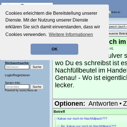
Die Fernseh-Diskussionsforen von
Cookies erleichtern die Bereitstellung unserer
Dienste. Mit der Nutzung unserer Dienste
Startseite
Sendeschluss!
Aktuelles Forum
erklären Sie sich damit einverstanden, dass wir
Off Topic - Alles, was woanders nicht passt (auc
Nostalgieecke
Themenübersicht
•
Neues Thema
•
Neueste Beitr
Cookies verwenden.
Weitere Informationen
Film-Forum
Der Werbeblock
Re: Kakao nur noch im
Zeichentrick-Forum
geschrieben von:
seventy
, 22.09.13 08:41
OK
Ratgeber Technik
Dieses Getränkepulver st
Sendeschluss!
wo Du es schreibst ist e
Stichwortsuche:
Nachfüllbeutel im Handel
Login
/
Registrieren
Genau! - Wo ist eigentl
Serien-Info:
lecker.
Powered by
wunschliste.de
Optionen:
Antworten
•
Z
Betreff
Kakao nur noch im Nachfüllpack???
Re: Kakao nur noch im Nachfüllpack???