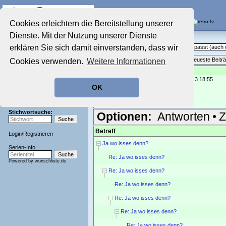
Die Fernseh-Diskussionsforen von
Cookies erleichtern die Bereitstellung unserer
Dienste. Mit der Nutzung unserer Dienste
Startseite
Sendeschluss!
Aktuelles Forum
erklären Sie sich damit einverstanden, dass wir
Off Topic - Alles, was woanders nicht passt (auc
Nostalgieecke
Themenübersicht
•
Neues Thema
•
Neueste Beitr
Cookies verwenden.
Weitere Informationen
Film-Forum
Der Werbeblock
Re: Ja wo isses denn?
geschrieben von:
Nachdenker
, 15.07.13 18:55
Zeichentrick-Forum
OK
Ratgeber Technik
ach , kein Kaiserschnitt ?
Nachdenker
Sendeschluss!
Stichwortsuche:
Optionen:
Antworten
•
Z
Betreff
Login
/
Registrieren
Ja wo isses denn?
Serien-Info:
Re: Ja wo isses denn?
Powered by
wunschliste.de
Re: Ja wo isses denn?
Re: Ja wo isses denn?
Re: Ja wo isses denn?
Re: Ja wo isses denn?
Re: Ja wo isses denn?