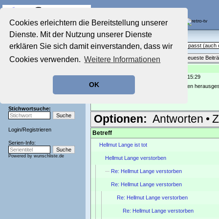
Die Fernseh-Diskussionsforen von
Cookies erleichtern die Bereitstellung unserer
Dienste. Mit der Nutzung unserer Dienste
Startseite
Sendeschluss!
Aktuelles Forum
erklären Sie sich damit einverstanden, dass wir
Off Topic - Alles, was woanders nicht passt (auc
Nostalgieecke
Themenübersicht
•
Neues Thema
•
Neueste Beitr
Cookies verwenden.
Weitere Informationen
Film-Forum
Der Werbeblock
Re: Hellmut Lange verstorben
geschrieben von:
tiramisusi
, 24.01.11 15:29
Zeichentrick-Forum
OK
Ratgeber Technik
Habe gerade mal seine Synchronarbeiten herausges
Sendeschluss!
[
www.synchronkartei.de
]
Stichwortsuche:
Optionen:
Antworten
•
Z
Login
/
Registrieren
Betreff
Serien-Info:
Hellmut Lange ist tot
Powered by
wunschliste.de
Hellmut Lange verstorben
Re: Hellmut Lange verstorben
Re: Hellmut Lange verstorben
Re: Hellmut Lange verstorben
Re: Hellmut Lange verstorben