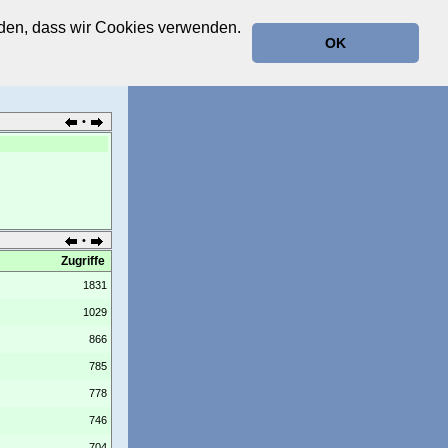
anden, dass wir Cookies verwenden.
OK
•
•
Zugriffe
1831
1029
866
785
778
746
704