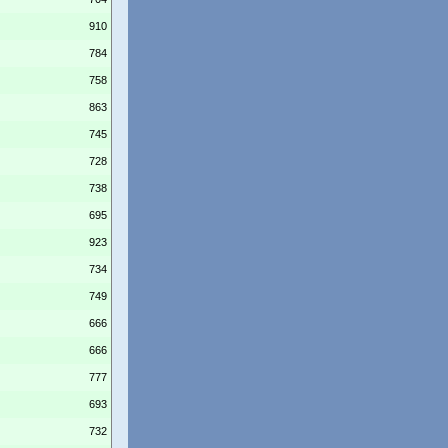
910
784
758
863
745
728
738
695
923
734
749
666
666
777
693
732