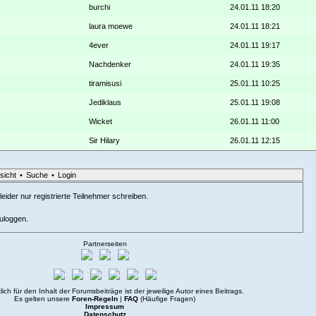
burchi
24.01.11 18:20
laura moewe
24.01.11 18:21
4ever
24.01.11 19:17
Nachdenker
24.01.11 19:35
tiramisusi
25.01.11 10:25
Jediklaus
25.01.11 19:08
Wicket
26.01.11 11:00
Sir Hilary
26.01.11 12:15
sicht
•
Suche
•
Login
eider nur registrierte Teilnehmer schreiben.
zuloggen.
Partnerseiten
lich für den Inhalt der Forumsbeiträge ist der jeweilige Autor eines Beitrags.
Es gelten unsere
Foren-Regeln
|
FAQ
(Häufige Fragen)
Impressum
Datenschutz