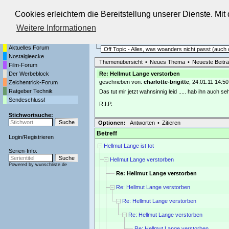
Cookies erleichtern die Bereitstellung unserer Dienste. Mi
Die Fernseh-Diskussionsforen von
Weitere Informationen
Startseite
Sendeschluss!
Aktuelles Forum
Off Topic - Alles, was woanders nicht passt (auc
Nostalgieecke
Themenübersicht
•
Neues Thema
•
Neueste Beitr
Film-Forum
Der Werbeblock
Re: Hellmut Lange verstorben
geschrieben von:
charlotte-brigitte
, 24.01.11 14:50
Zeichentrick-Forum
Ratgeber Technik
Das tut mir jetzt wahnsinnig leid ..... hab ihn auch
Sendeschluss!
R.I.P.
Stichwortsuche:
Optionen:
Antworten
•
Zitieren
Betreff
Login
/
Registrieren
Hellmut Lange ist tot
Serien-Info:
Hellmut Lange verstorben
Powered by
wunschliste.de
Re: Hellmut Lange verstorben
Re: Hellmut Lange verstorben
Re: Hellmut Lange verstorben
Re: Hellmut Lange verstorben
Re: Hellmut Lange verstorben