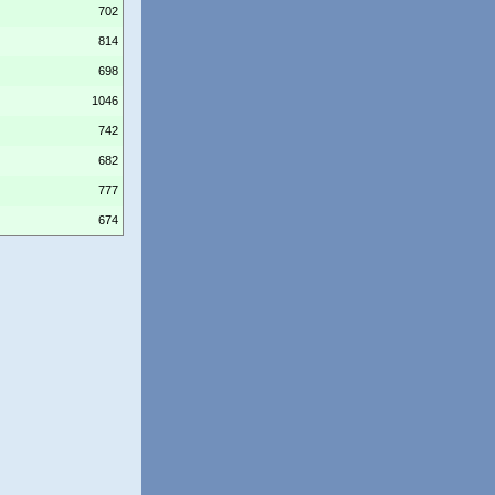
702
814
698
1046
742
682
777
674