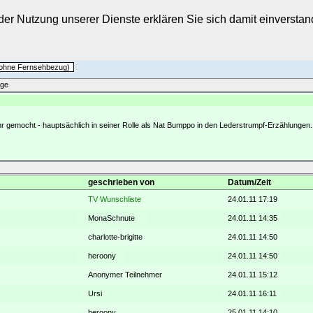
t der Nutzung unserer Dienste erklären Sie sich damit einverst
h ohne Fernsehbezug)
äge
 sehr gemocht - hauptsächlich in seiner Rolle als Nat Bumppo in den Lederstrumpf-Erzählungen.
geschrieben von
Datum/Zeit
TV Wunschliste
24.01.11 17:19
MonaSchnute
24.01.11 14:35
charlotte-brigitte
24.01.11 14:50
heroony
24.01.11 14:50
Anonymer Teilnehmer
24.01.11 15:12
Ursi
24.01.11 16:11
heroony
25.01.11 14:10