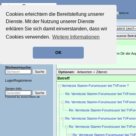
Die Fernseh-Diskussionsforen von
Cookies erleichtern die Bereitstellung unserer
Dienste. Mit der Nutzung unserer Dienste
Startseite
Sendeschluss!
Aktuelles Forum
erklären Sie sich damit einverstanden, dass wir
Off Topic - Alles, was woanders nicht passt (auc
Nostalgieecke
Themenübersicht
•
Neues Thema
•
Neueste Beitr
Cookies verwenden.
Weitere Informationen
Film-Forum
Der Werbeblock
Re: In eigener Sache (Krankenhaus)
geschrieben von:
pars
, 27.07.23 18:01
Zeichentrick-Forum
OK
Ratgeber Technik
Weiterhin alles Gute, und hoffentlich kann Dir der Auge
Sendeschluss!
PS: Wie geht es Deinem Vater?
Stichwortsuche:
Optionen:
Antworten
•
Zitieren
Betreff
Login
/
Registrieren
Vermisste Stamm-Forumsuser bei TVForen ?
Serien-Info:
Re: Vermisste Stamm-Forumsuser bei TVForen
Powered by
wunschliste.de
Re: Vermisste Stamm-Forumsuser bei TVForen
Re: Vermisste Stamm-Forumsuser bei TVFor
Re: Vermisste Stamm-Forumsuser bei TVForen
Re: Vermisste Stamm-Forumsuser bei TVFor
Re: Vermisste Stamm-Forumsuser bei TVF