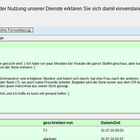
t der Nutzung unserer Dienste erklären Sie sich damit einverst
h ohne Fernsehbezug)
äge
e gesucht wird :) Ich habe vor paar Monaten bei Youtube die ganze Staffel geschaut, aber k
n der Serie erinnern :(
chmarotzer und erfolgloser Musiker und futtert sich durch, hat eine Frau nach der anderen.
 oder Bank (?), wo auch seine Freundin arbeitet. Begleitet wird die Serie immer aus dem Off 
den quasi manchmal aus seiner Sicht gezeigt.
Werk und ich hoffe es kann mir jemand helfen :)
geschrieben von
Datum/Zeit
TJ
31.07.10 00:03
atariman
31.07.10 01:57