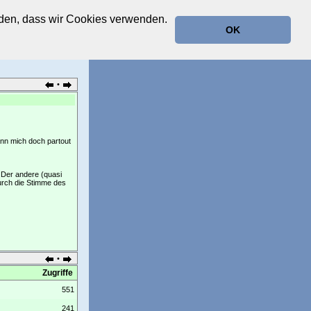
anden, dass wir Cookies verwenden.
OK
•
ann mich doch partout
 Der andere (quasi
durch die Stimme des
•
Zugriffe
551
241