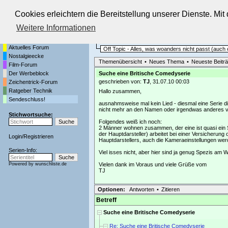
Cookies erleichtern die Bereitstellung unserer Dienste. Mi
Die Fernseh-Diskussionsforen von
Weitere Informationen
Startseite
Sendeschluss!
Aktuelles Forum
Off Topic - Alles, was woanders nicht passt (auc
Nostalgieecke
Themenübersicht
•
Neues Thema
•
Neueste Beitr
Film-Forum
Der Werbeblock
Suche eine Britische Comedyserie
geschrieben von:
TJ
, 31.07.10 00:03
Zeichentrick-Forum
Ratgeber Technik
Hallo zusammen,
Sendeschluss!
ausnahmsweise mal kein Lied - diesmal eine Serie di
nicht mehr an den Namen oder irgendwas anderes vo
Stichwortsuche:
Folgendes weiß ich noch:
2 Männer wohnen zusammen, der eine ist quasi ein S
der Hauptdarsteller) arbeitet bei einer Versicherung
Login
/
Registrieren
Hauptdarstellers, auch die Kameraeinstellungen wer
Serien-Info:
Viel isses nicht, aber hier sind ja genug Spezis am 
Powered by
wunschliste.de
Vielen dank im Voraus und viele Grüße vom
TJ
Optionen:
Antworten
•
Zitieren
Betreff
Suche eine Britische Comedyserie
Re: Suche eine Britische Comedyserie