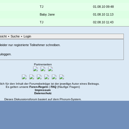
TJ
01.08.10 09:48
Baby Jane
01.08.10 11:13
TJ
02.08.10 11:43
sicht
•
Suche
•
Login
eider nur registrierte Teilnehmer schreiben.
zuloggen.
Partnerseiten
lich für den Inhalt der Forumsbeiträge ist der jeweilige Autor eines Beitrags.
Es gelten unsere
Foren-Regeln
|
FAQ
(Häufige Fragen)
Impressum
Datenschutz
Dieses Diskussionsforum basiert auf dem
Phorum
-System.