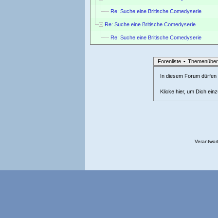
Re: Suche eine Britische Comedyserie
Re: Suche eine Britische Comedyserie
Re: Suche eine Britische Comedyserie
Forenliste
•
Themenüber
In diesem Forum dürfen l
Klicke hier, um Dich ein
Verantwort