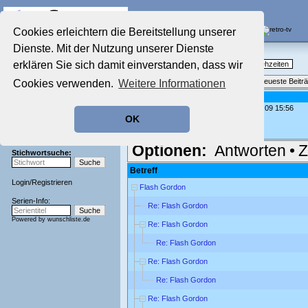
Die Fernseh-Diskussionsforen von
Cookies erleichtern die Bereitstellung unserer
Dienste. Mit der Nutzung unserer Dienste
Startseite
Nostalgieecke
Aktuelles Forum
erklären Sie sich damit einverstanden, dass wir
TV-Erinnerungen an gute, alte Fernsehzeiten
Nostalgieecke
Themenübersicht
•
Neues Thema
•
Neueste Beitr
Cookies verwenden.
Weitere Informationen
Film-Forum
Der Werbeblock
Re: Flash Gordon
geschrieben von:
Tannhaeuser
, 16.04.09 15:56
Zeichentrick-Forum
OK
Ratgeber Technik
Ja, immer vor "Charlie Chan"...
Sendeschluss!
Optionen:
Antworten
•
Z
Stichwortsuche:
Betreff
Login
/
Registrieren
Flash Gordon
Serien-Info:
Re: Flash Gordon
Powered by
wunschliste.de
Re: Flash Gordon
Re: Flash Gordon
Re: Flash Gordon
Re: Flash Gordon
Re: Flash Gordon