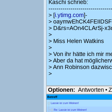
Kaschi schrieb:
-------------------------------
> [
i.ytimg.com
]-
> oaymwEhCK4FEIIDS
> D&rs=AOn4CLArSj-x3
>
> Miss Helen Watkins
>
> Von ihr hätte ich mir m
> Aber da hat möglicher
> Ann Robinson dazwisch
>
Optionen:
Antworten
•
Z
Betreff
Lassie ist zum Weinen!
Re: Lassie ist zum Weinen!