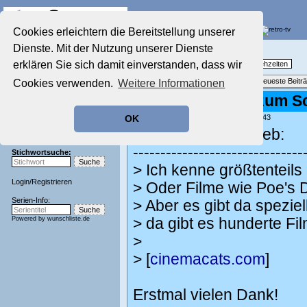
Die Fernseh-Diskussionsforen von
Cookies erleichtern die Bereitstellung unserer
Dienste. Mit der Nutzung unserer Dienste
Startseite
Nostalgieecke
Aktuelles Forum
erklären Sie sich damit einverstanden, dass wir
TV-Erinnerungen an gute, alte Fernsehzeiten
Nostalgieecke
Themenübersicht
•
Neues Thema
•
Neueste Beitr
Cookies verwenden.
Weitere Informationen
Film-Forum
Der Werbeblock
Re: Katzen sind zum Sc
Zeichentrick-Forum
geschrieben von:
Kaschi
, 22.07.25 14:43
OK
Ratgeber Technik
Fernseher44 schrieb:
Sendeschluss!
-------------------------------
Stichwortsuche:
> Ich kenne größtenteils
Login
/
Registrieren
> Oder Filme wie Poe's 
Serien-Info:
> Aber es gibt da spezie
Powered by
wunschliste.de
> da gibt es hunderte Fi
>
> [
cinemacats.com
]
Erstmal vielen Dank!