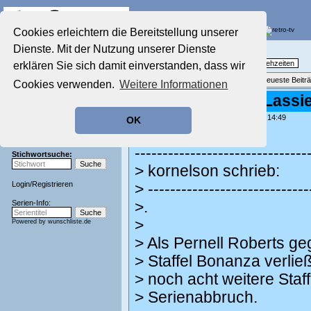
Die Fernseh-Diskussionsforen von
Cookies erleichtern die Bereitstellung unserer
Dienste. Mit der Nutzung unserer Dienste
Startseite
Nostalgieecke
Aktuelles Forum
TV-Erinnerungen an gute, alte Fernsehzeiten
erklären Sie sich damit einverstanden, dass wir
Nostalgieecke
Themenübersicht
•
Neues Thema
•
Neueste Beitr
Cookies verwenden.
Weitere Informationen
Film-Forum
Re: Laufzeit von Lassi
Der Werbeblock
Zeichentrick-Forum
geschrieben von:
kornelson
, 13.08.24 14:49
OK
Ratgeber Technik
Norbert schrieb:
Sendeschluss!
-------------------------------
Stichwortsuche:
> kornelson schrieb:
Login
/
Registrieren
> -----------------------------
Serien-Info:
>.
>
Powered by
wunschliste.de
> Als Pernell Roberts g
> Staffel Bonanza verließ,
> noch acht weitere Staff
> Serienabbruch.