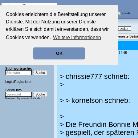
Die Fernseh-Diskussionsforen von
Cookies erleichtern die Bereitstellung unserer
Dienste. Mit der Nutzung unserer Dienste
Startseite
Nostalgieecke
Aktuelles Forum
erklären Sie sich damit einverstanden, dass wir
TV-Erinnerungen an gute, alte Fernsehzeiten
Nostalgieecke
Themenübersicht
•
Neues Thema
•
Neueste Beitr
Cookies verwenden.
Weitere Informationen
Film-Forum
Der Werbeblock
Flipper
Zeichentrick-Forum
geschrieben von:
kornelson
, 13.08.24 14:45
OK
Ratgeber Technik
Kaschi schrieb:
Sendeschluss!
-------------------------------
Stichwortsuche:
> chrissie777 schrieb:
Login
/
Registrieren
> -----------------------------
Serien-Info:
Powered by
wunschliste.de
> > kornelson schrieb:
>
> Die Freundin Bonnie M
> gespielt, der späteren