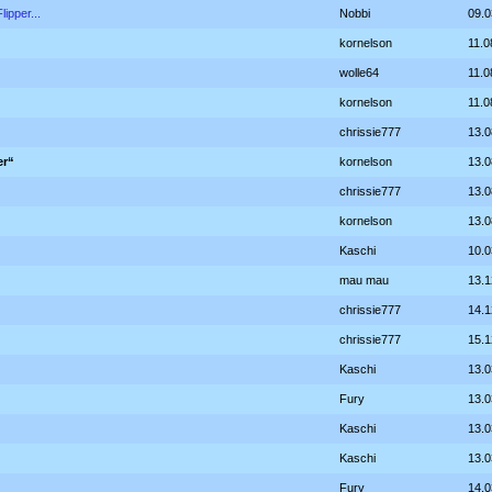
lipper...
Nobbi
09.0
kornelson
11.0
wolle64
11.0
kornelson
11.0
chrissie777
13.0
er“
kornelson
13.0
chrissie777
13.0
kornelson
13.0
Kaschi
10.0
mau mau
13.1
chrissie777
14.1
chrissie777
15.1
Kaschi
13.0
Fury
13.0
Kaschi
13.0
Kaschi
13.0
Fury
14.0