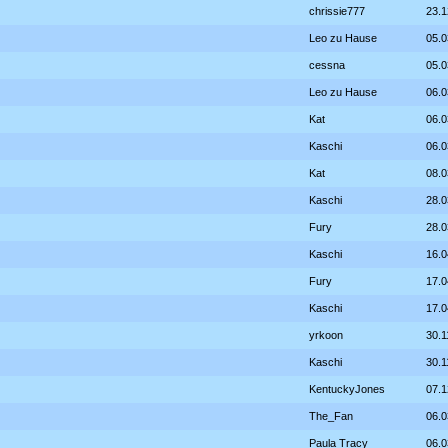
chrissie777
23.1
Leo zu Hause
05.0
cessna
05.0
Leo zu Hause
06.0
Kat
06.0
Kaschi
06.0
Kat
08.0
Kaschi
28.0
Fury
28.0
Kaschi
16.0
Fury
17.0
Kaschi
17.0
yrkoon
30.1
Kaschi
30.1
KentuckyJones
07.1
The_Fan
06.0
Paula Tracy
06.0