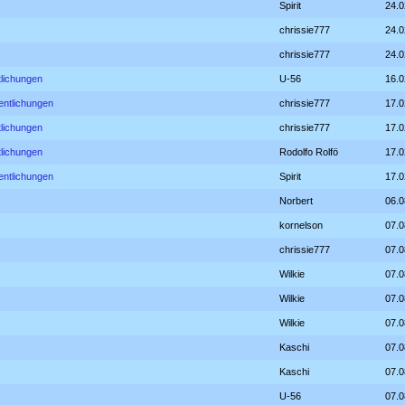
Spirit
24.0
chrissie777
24.0
chrissie777
24.0
tlichungen
U-56
16.0
entlichungen
chrissie777
17.0
tlichungen
chrissie777
17.0
tlichungen
Rodolfo Rolfö
17.0
entlichungen
Spirit
17.0
Norbert
06.0
kornelson
07.0
chrissie777
07.0
Wilkie
07.0
Wilkie
07.0
Wilkie
07.0
Kaschi
07.0
Kaschi
07.0
U-56
07.0