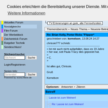
Cookies erleichtern die Bereitstellung unserer Dienste. Mi
Die Fernseh-Diskussionsforen von
Weitere Informationen
Startseite
Nostalgieecke
Aktuelles Forum
TV-Erinnerungen an gute, alte Fernsehzeiten
Nostalgieecke
Themenübersicht
•
Neues Thema
•
Neueste Beitr
Film-Forum
Der Werbeblock
Re: Brian Kelly, Porter Ricks "Flipper“
geschrieben von:
kornelson
, 13.08.24 14:27
Zeichentrick-Forum
Ratgeber Technik
chrissie777 schrieb:
-------------------------------------------------------
Sendeschluss!
> Ist mir auch nicht aufgefallen, dass es 19 Jahre
> her war, seit Paula Tracy dies gepostet hat.
Stichwortsuche:
>
> C.
>
Login
/
Registrieren
Ist alles gut, Chrissie.
Serien-Info:
Gruß
Powered by
wunschliste.de
Kornelson
Optionen:
Antworten
•
Zitieren
Betreff
Lassie ist zum Weinen!
Re: Lassie ist zum Weinen!