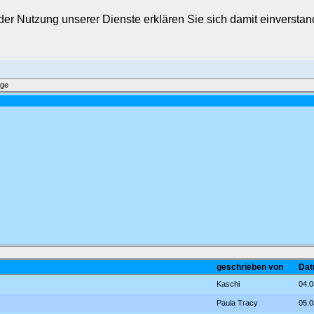
t der Nutzung unserer Dienste erklären Sie sich damit einverst
äge
geschrieben von
Dat
Kaschi
04.0
Paula Tracy
05.0