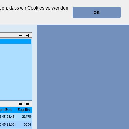
anden, dass wir Cookies verwenden.
OK
•
•
um/Zeit
Zugriffe
3.05 23:46
21478
3.05 19:35
6034