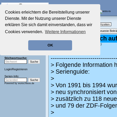
Die Fernseh-Diskussionsforen von
Cookies erleichtern die Bereitstellung unserer
Dienste. Mit der Nutzung unserer Dienste
Startseite
Nostalgieecke
Aktuelles Forum
erklären Sie sich damit einverstanden, dass wir
TV-Erinnerungen an gute, alte Fernsehzeiten
Nostalgieecke
Themenübersicht
•
Neues Thema
•
Neueste Beitr
Cookies verwenden.
Weitere Informationen
Film-Forum
Der Werbeblock
Re: Lassie lief auch au
Zeichentrick-Forum
geschrieben von:
Wilkie
, 07.08.24 10:27
OK
Ratgeber Technik
Fury schrieb:
Sendeschluss!
-------------------------------
Stichwortsuche:
> Folgende Information
Login
/
Registrieren
> Serienguide:
Serien-Info:
>
Powered by
wunschliste.de
> Von 1991 bis 1994 wu
> neu synchronisiert vo
> zusätzlich zu 118 neu
> und 79 der ZDF-Folgen
>