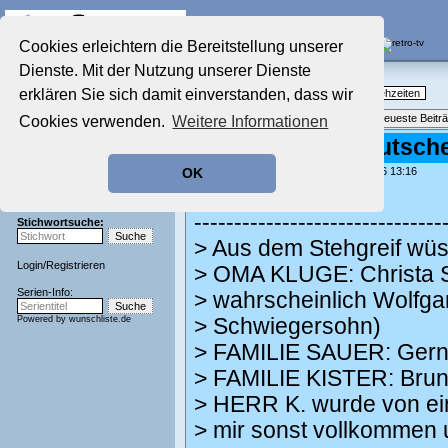
Die Fernseh-Diskussionsforen von
Cookies erleichtern die Bereitstellung unserer
Dienste. Mit der Nutzung unserer Dienste
Startseite
Nostalgieecke
Aktuelles Forum
erklären Sie sich damit einverstanden, dass wir
TV-Erinnerungen an gute, alte Fernsehzeiten
Nostalgieecke
Themenübersicht
•
Neues Thema
•
Neueste Beitr
Cookies verwenden.
Weitere Informationen
Film-Forum
Der Werbeblock
Re: bumfidel / deutsc
Zeichentrick-Forum
geschrieben von:
Spoonman
, 28.03.26 13:16
OK
Ratgeber Technik
Graf_Zahl schrieb:
Sendeschluss!
-------------------------------
Stichwortsuche:
> Aus dem Stehgreif wüs
Login
/
Registrieren
> OMA KLUGE: Christa 
Serien-Info:
> wahrscheinlich Wolfg
Powered by
wunschliste.de
> Schwiegersohn)
> FAMILIE SAUER: Gern
> FAMILIE KISTER: Bruno 
> HERR K. wurde von e
> mir sonst vollkommen 