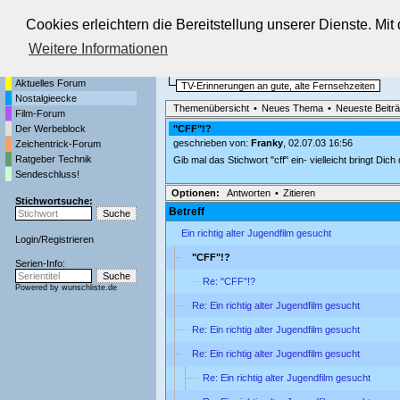
Cookies erleichtern die Bereitstellung unserer Dienste. Mi
Die Fernseh-Diskussionsforen von
Weitere Informationen
Startseite
Nostalgieecke
Aktuelles Forum
TV-Erinnerungen an gute, alte Fernsehzeiten
Nostalgieecke
Themenübersicht
•
Neues Thema
•
Neueste Beitr
Film-Forum
Der Werbeblock
"CFF"!?
geschrieben von:
Franky
, 02.07.03 16:56
Zeichentrick-Forum
Ratgeber Technik
Gib mal das Stichwort "cff" ein- vielleicht bringt Dich
Sendeschluss!
Optionen:
Antworten
•
Zitieren
Stichwortsuche:
Betreff
Ein richtig alter Jugendfilm gesucht
Login
/
Registrieren
"CFF"!?
Serien-Info:
Re: "CFF"!?
Powered by
wunschliste.de
Re: Ein richtig alter Jugendfilm gesucht
Re: Ein richtig alter Jugendfilm gesucht
Re: Ein richtig alter Jugendfilm gesucht
Re: Ein richtig alter Jugendfilm gesucht