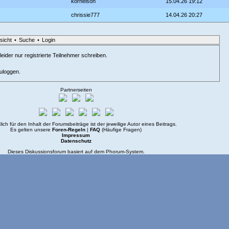
kornelson
15.04.26 19:12
chrissie777
14.04.26 20:27
sicht
•
Suche
•
Login
eider nur registrierte Teilnehmer schreiben.
zuloggen.
Partnerseiten
lich für den Inhalt der Forumsbeiträge ist der jeweilige Autor eines Beitrags.
Es gelten unsere
Foren-Regeln
|
FAQ
(Häufige Fragen)
Impressum
Datenschutz
Dieses Diskussionsforum basiert auf dem
Phorum
-System.