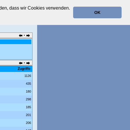
anden, dass wir Cookies verwenden.
OK
•
•
Zugriffe
1126
435
180
298
185
201
206