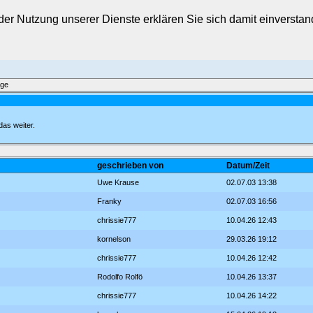
t der Nutzung unserer Dienste erklären Sie sich damit einverst
äge
 das weiter.
geschrieben von
Datum/Zeit
Uwe Krause
02.07.03 13:38
Franky
02.07.03 16:56
chrissie777
10.04.26 12:43
kornelson
29.03.26 19:12
chrissie777
10.04.26 12:42
Rodolfo Rolfö
10.04.26 13:37
chrissie777
10.04.26 14:22