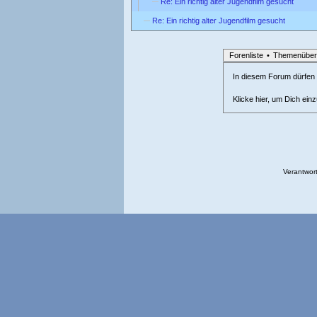
Re: Ein richtig alter Jugendfilm gesucht
Re: Ein richtig alter Jugendfilm gesucht
Forenliste
•
Themenüber
In diesem Forum dürfen l
Klicke hier, um Dich ein
Verantwort