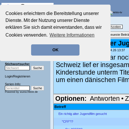
Die Fernseh-Diskussionsforen von
Cookies erleichtern die Bereitstellung unserer
Dienste. Mit der Nutzung unserer Dienste
Startseite
Nostalgieecke
Aktuelles Forum
erklären Sie sich damit einverstanden, dass wir
TV-Erinnerungen an gute, alte Fernsehzeiten
Nostalgieecke
Cookies verwenden.
Weitere Informationen
Themenübersicht
•
Neues Thema
•
Neueste Beitr
Film-Forum
Der Werbeblock
Re: Ein richtig alter J
Zeichentrick-Forum
OK
geschrieben von:
Rodolfo Rolfö
, 10.04.26 13:37
Ratgeber Technik
Sendeschluss!
Ich kann mich sogar noch
Schweiz lief er insgesam
Stichwortsuche:
Kinderstunde unterm Tit
Login
/
Registrieren
um einen dänischen Film
Serien-Info:
Powered by
wunschliste.de
Optionen:
Antworten
•
Z
Betreff
Ein richtig alter Jugendfilm gesucht
"CFF"!?