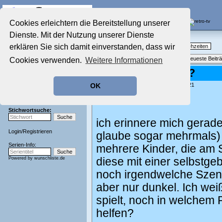
Die Fernseh-Diskussionsforen von
Cookies erleichtern die Bereitstellung unserer
Dienste. Mit der Nutzung unserer Dienste
Startseite
Nostalgieecke
Aktuelles Forum
erklären Sie sich damit einverstanden, dass wir
TV-Erinnerungen an gute, alte Fernsehzeiten
Nostalgieecke
Themenübersicht
•
Neues Thema
•
Neueste Beitr
Cookies verwenden.
Weitere Informationen
Film-Forum
Der Werbeblock
Film mit Seemine?
Zeichentrick-Forum
geschrieben von:
Daniel
, 25.04.03 13:21
OK
Ratgeber Technik
Hi,
Sendeschluss!
Stichwortsuche:
ich erinnere mich gerade
Login
/
Registrieren
glaube sogar mehrmals) 
Serien-Info:
mehrere Kinder, die am S
Powered by
wunschliste.de
diese mit einer selbstge
noch irgendwelche Szene
aber nur dunkel. Ich wei
spielt, noch in welchem 
helfen?