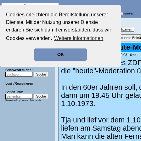
Die Fernseh-Diskussionsforen von
Cookies erleichtern die Bereitstellung unserer
Dienste. Mit der Nutzung unserer Dienste
Startseite
Nostalgieecke
Aktuelles Forum
erklären Sie sich damit einverstanden, dass wir
TV-Erinnerungen an gute, alte Fernsehzeiten
Nostalgieecke
Cookies verwenden.
Weitere Informationen
Themenübersicht
•
Neues Thema
•
Neueste Beitr
Film-Forum
Der Werbeblock
Re: 19.45-Uhr-heute-M
Zeichentrick-Forum
OK
geschrieben von:
Hitparadenfan
, 12.10.03 16:44
Ratgeber Technik
Sendeschluss!
1963 beim Start des ZDF 
die "heute"-Moderation
Stichwortsuche:
Login
/
Registrieren
In den 60er Jahren soll,
Serien-Info:
dann um 19.45 Uhr gelau
Powered by
wunschliste.de
1.10.1973.
Tja und lief vor dem 1.1
liefen am Samstag abend
Man kann die alten Fer