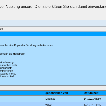
t der Nutzung unserer Dienste erklären Sie sich damit einverst
äge
rsuche eine Kopie der Sendung zu bekommen:
behaun die Hauptrolle
st schwierig
en machen sich
reundschaft
ommerferien
atascha merkt,
 Freundschaft
geschrieben von
Datum/Zeit
Matthias
14.12.01 08:59
Wilkie
14.12.01 14:55