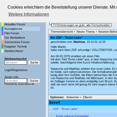
Cookies erleichtern die Bereitstellung unserer Dienste. Mi
Die Fernseh-Diskussionsforen von
Weitere Informationen
Startseite
Nostalgieecke
Aktuelles Forum
TV-Erinnerungen an gute, alte Fernsehzeiten
Nostalgieecke
Themenübersicht
•
Neues Thema
•
Neueste Beitr
Film-Forum
Der Werbeblock
Re: ZDF - "Erste Liebe"
geschrieben von:
Matthias
, 19.12.01 12:25
Zeichentrick-Forum
Ratgeber Technik
Hallo Martin,
habe mich beim ZDF erkundigt ! VOLLTREFFER, ve
Sendeschluss!
Am 06.03.1979 strahlten wir einen Film
Stichwortsuche:
mit dem Titel "Erste Liebe" aus, in dem Natascha Un
spielte. Nachfolgend eine kurze Inhaltsschilderung:
Natascha und Matthias erleben ihre erste Liebe. Es i
Login
/
Registrieren
für beide, sich näherzukommen. Die Schulkamerad
lustig über ihre Gefühle, die Eltern betrachten die F
Serien-Info:
von Natascha und Matthias mit Mißtrauen. In den S
im Zeltlager kommt es dann endgültig zum Bruch: N
Powered by
wunschliste.de
daß sie noch nicht reif genug für eine engere intime
ist.
Optionen:
Antworten
•
Zitieren
Betreff
ZDF - "Erste Liebe"
Erste Liebe im Fernsehen