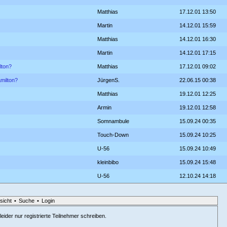
Matthias
17.12.01 13:50
Martin
14.12.01 15:59
Matthias
14.12.01 16:30
Martin
14.12.01 17:15
lton?
Matthias
17.12.01 09:02
amilton?
JürgenS.
22.06.15 00:38
Matthias
19.12.01 12:25
Armin
19.12.01 12:58
Somnambule
15.09.24 00:35
Touch-Down
15.09.24 10:25
U-56
15.09.24 10:49
kleinbibo
15.09.24 15:48
U-56
12.10.24 14:18
sicht
•
Suche
•
Login
eider nur registrierte Teilnehmer schreiben.