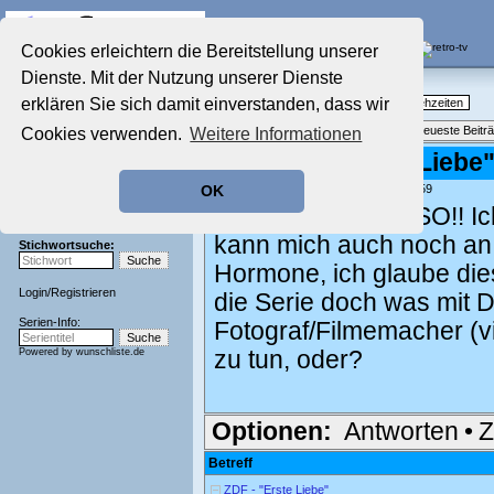
Die Fernseh-Diskussionsforen von
Cookies erleichtern die Bereitstellung unserer
Dienste. Mit der Nutzung unserer Dienste
Startseite
Nostalgieecke
Aktuelles Forum
erklären Sie sich damit einverstanden, dass wir
TV-Erinnerungen an gute, alte Fernsehzeiten
Nostalgieecke
Themenübersicht
•
Neues Thema
•
Neueste Beitr
Cookies verwenden.
Weitere Informationen
Film-Forum
Der Werbeblock
Re: ZDF - "Erste Liebe
Zeichentrick-Forum
geschrieben von:
Martin
, 14.12.01 15:59
OK
Ratgeber Technik
Mir gings GENAUSO!! Ich
Sendeschluss!
kann mich auch noch an 
Stichwortsuche:
Hormone, ich glaube dies
Login
/
Registrieren
die Serie doch was mit 
Serien-Info:
Fotograf/Filmemacher (vi
Powered by
wunschliste.de
zu tun, oder?
Optionen:
Antworten
•
Z
Betreff
ZDF - "Erste Liebe"