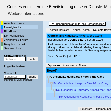
Cookies erleichtern die Bereitstellung unserer Dienste. Mi
Die Fernseh-Diskussionsforen von
Weitere Informationen
Startseite
Nostalgieecke
Aktuelles Forum
TV-Erinnerungen an gute, alte Fernsehzeiten
Nostalgieecke
Themenübersicht
•
Neues Thema
•
Neueste Beitr
Film-Forum
Der Werbeblock
Gottschalks Hausparty / Kool & the Gang
geschrieben von:
Denis 1411
, 28.06.26 19:06
Zeichentrick-Forum
Ratgeber Technik
Hallo zusammen , ich suche Informationen zu einer 
Gang zu Gast und spielte ein Medley ihrer größten H
Sendeschluss!
Vielleicht hat damahls jemand die Sendung aufgeno
Stichwortsuche:
Vielen Dank für jede Hilfe !
Optionen:
Antworten
•
Zitieren
Login
/
Registrieren
Betreff
Serien-Info:
Gottschalks Hausparty / Kool & the Gang
Powered by
wunschliste.de
Re: Gottschalks Hausparty / Kool & the Gang
Re: Gottschalks Hausparty / Kool & the Gang
Re: Gottschalks Hausparty / Kool & the G
Forenliste
•
Themenüber