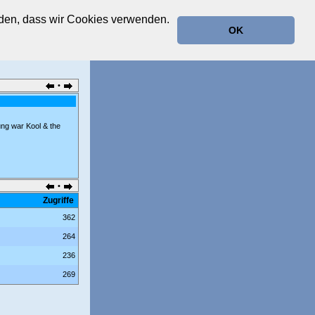
anden, dass wir Cookies verwenden.
OK
•
ung war Kool & the
•
Zugriffe
362
264
236
269