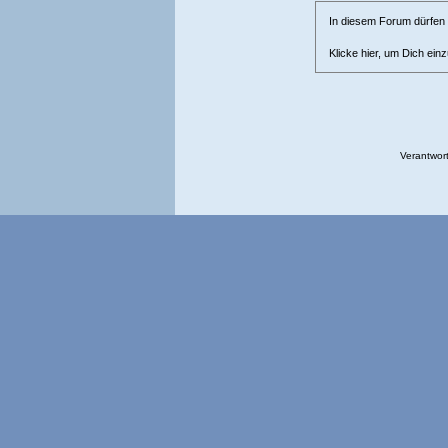
In diesem Forum dürfen l
Klicke hier, um Dich ein
Verantwort