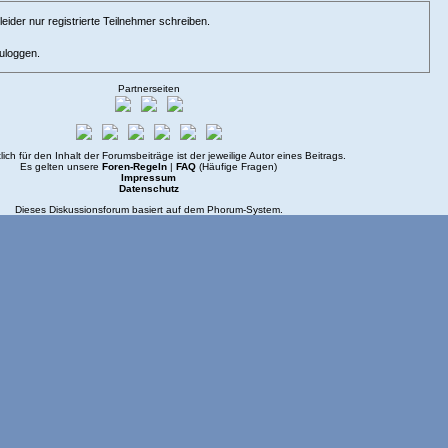
eider nur registrierte Teilnehmer schreiben.
zuloggen.
Partnerseiten
lich für den Inhalt der Forumsbeiträge ist der jeweilige Autor eines Beitrags.
Es gelten unsere
Foren-Regeln
|
FAQ
(Häufige Fragen)
Impressum
Datenschutz
Dieses Diskussionsforum basiert auf dem
Phorum
-System.