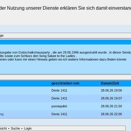
t der Nutzung unserer Dienste erklären Sie sich damit einverst
äge
Ausgabe von Gottschalkshausparty , die am 29.06.1996 ausgestrahlt wurde . in dieser Send
its sowie zum Schluss den Song Salute to the Ladies .
mmen oder kann mir einen Hinweis geben wo ich weitere Informationen dazu finden könnte
geschrieben von
Datum/Zeit
Denis 1411
28.06.26 19:06
Denis 1411
28.06.26 19:07
pumaquibö
28.06.26 21:50
ang
Denis 1411
28.06.26 22:05
sicht
•
Suche
•
Login