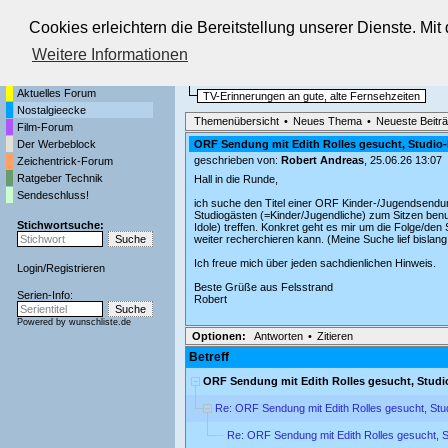
Cookies erleichtern die Bereitstellung unserer Dienste. Mi
Die Fernseh-Diskussionsforen von
Weitere Informationen
Startseite
Nostalgieecke
Aktuelles Forum
TV-Erinnerungen an gute, alte Fernsehzeiten
Nostalgieecke
Themenübersicht
•
Neues Thema
•
Neueste Beitr
Film-Forum
Der Werbeblock
ORF Sendung mit Edith Rolles gesucht, Studio
geschrieben von:
Robert Andreas
, 25.06.26 13:07
Zeichentrick-Forum
Ratgeber Technik
Hall in die Runde,
Sendeschluss!
ich suche den Titel einer ORF Kinder-/Jugendsendun
Studiogästen (=Kinder/Jugendliche) zum Sitzen benu
Stichwortsuche:
Idole) treffen. Konkret geht es mir um die Folge/den
weiter recherchieren kann. (Meine Suche lief bislang
Ich freue mich über jeden sachdienlichen Hinweis.
Login
/
Registrieren
Beste Grüße aus Felsstrand
Serien-Info:
Robert
Powered by
wunschliste.de
Optionen:
Antworten
•
Zitieren
Betreff
ORF Sendung mit Edith Rolles gesucht, Stud
Re: ORF Sendung mit Edith Rolles gesucht, St
Re: ORF Sendung mit Edith Rolles gesucht, 