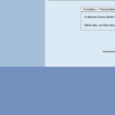
Forenliste
•
Themenüber
In diesem Forum dürfen l
Klicke hier, um Dich ein
Verantwort