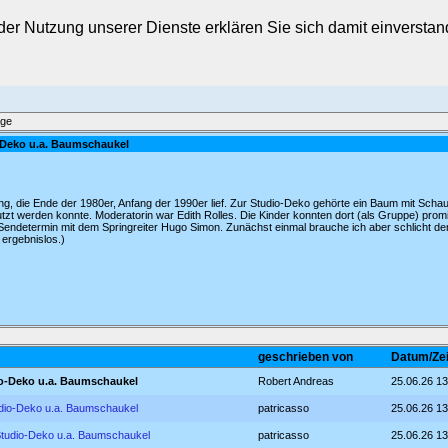
t der Nutzung unserer Dienste erklären Sie sich damit einverst
äge
-Deko u.a. Baumschaukel
g, die Ende der 1980er, Anfang der 1990er lief. Zur Studio-Deko gehörte ein Baum mit Schau
tzt werden konnte. Moderatorin war Edith Rolles. Die Kinder konnten dort (als Gruppe) prom
 Sendetermin mit dem Springreiter Hugo Simon. Zunächst einmal brauche ich aber schlicht den 
 ergebnislos.)
geschrieben von
Datum/Zei
io-Deko u.a. Baumschaukel
Robert Andreas
25.06.26 13
udio-Deko u.a. Baumschaukel
patricasso
25.06.26 13
Studio-Deko u.a. Baumschaukel
patricasso
25.06.26 13