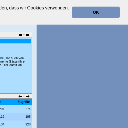
anden, dass wir Cookies verwenden.
OK
•
kel, die auch von
inente Gäste (ihre
Titel, damit ich
•
t
Zugriffe
:07
274
:19
195
:34
228