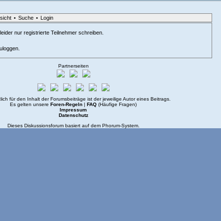
sicht
•
Suche
•
Login
eider nur registrierte Teilnehmer schreiben.
zuloggen.
Partnerseiten
lich für den Inhalt der Forumsbeiträge ist der jeweilige Autor eines Beitrags.
Es gelten unsere
Foren-Regeln
|
FAQ
(Häufige Fragen)
Impressum
Datenschutz
Dieses Diskussionsforum basiert auf dem
Phorum
-System.