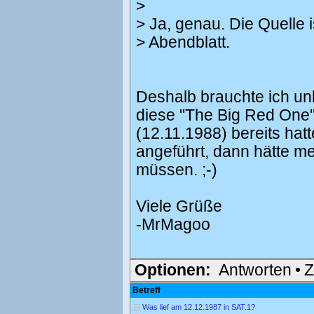
>
> Ja, genau. Die Quelle
> Abendblatt.
Deshalb brauchte ich unb
diese "The Big Red One
(12.11.1988) bereits hat
angeführt, dann hätte 
müssen. ;-)
Viele Grüße
-MrMagoo
Optionen:
Antworten
•
Z
Betreff
Was lief am 12.12.1987 in SAT.1?