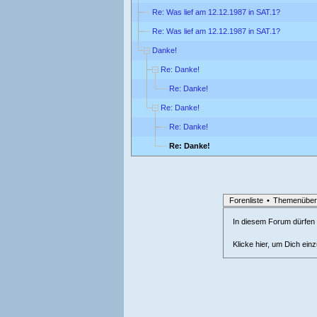
Re: Was lief am 12.12.1987 in SAT.1?
Re: Was lief am 12.12.1987 in SAT.1?
Danke!
Re: Danke!
Re: Danke!
Re: Danke!
Re: Danke!
Re: Danke!
Forenliste
•
Themenüber
In diesem Forum dürfen l
Klicke hier, um Dich ein