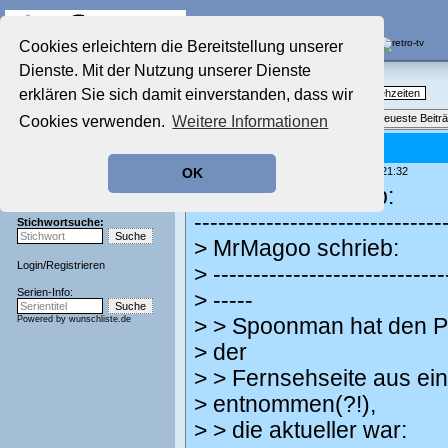
Die Fernseh-Diskussionsforen von
Cookies erleichtern die Bereitstellung unserer
Dienste. Mit der Nutzung unserer Dienste
Startseite
Nostalgieecke
Aktuelles Forum
erklären Sie sich damit einverstanden, dass wir
TV-Erinnerungen an gute, alte Fernsehzeiten
Nostalgieecke
Themenübersicht
•
Neues Thema
•
Neueste Beitr
Cookies verwenden.
Weitere Informationen
Film-Forum
Der Werbeblock
Re: Danke!
Zeichentrick-Forum
geschrieben von:
MrMagoo
, 25.06.26 21:32
OK
Ratgeber Technik
Spoonman schrieb:
Sendeschluss!
-------------------------------
Stichwortsuche:
> MrMagoo schrieb:
Login
/
Registrieren
> -----------------------------
Serien-Info:
> -----
Powered by
wunschliste.de
> > Spoonman hat den P
> der
> > Fernsehseite aus e
> entnommen(?!),
> > die aktueller war: