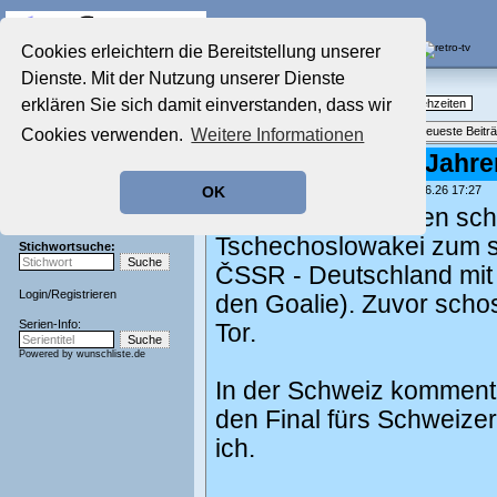
Die Fernseh-Diskussionsforen von
Cookies erleichtern die Bereitstellung unserer
Dienste. Mit der Nutzung unserer Dienste
Startseite
Nostalgieecke
Aktuelles Forum
erklären Sie sich damit einverstanden, dass wir
TV-Erinnerungen an gute, alte Fernsehzeiten
Nostalgieecke
Themenübersicht
•
Neues Thema
•
Neueste Beitr
Cookies verwenden.
Weitere Informationen
Film-Forum
Der Werbeblock
Re: Heute vor 50 Jahren
Zeichentrick-Forum
geschrieben von:
Rodolfo Rolfö
, 20.06.26 17:27
OK
Ratgeber Technik
Heute vor 50 Jahren sc
Sendeschluss!
Tschechoslowakei zum sen
Stichwortsuche:
ČSSR - Deutschland mit
Login
/
Registrieren
den Goalie). Zuvor scho
Serien-Info:
Tor.
Powered by
wunschliste.de
In der Schweiz kommenti
den Final fürs Schweize
ich.