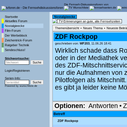
Die Fernseh-Diskussionsforen von
Startseite
Nostalgieecke
Aktuelles Forum
TV-Erinnerungen an gute, alte Fernsehzeiten
Nostalgieecke
Themenübersicht
•
Neues Thema
•
Neueste Beitr
Film-Forum
ZDF Rockpop
Der Werbeblock
Zeichentrick-Forum
geschrieben von:
WF203
, 11.06.26 18:41
Ratgeber Technik
Wirklich schade dass Ro
Sendeschluss!
oder in der Mediathek ver
Stichwortsuche:
des ZDF-Mitschnittservic
Login
/
Registrieren
nur die Aufnahmen von z
Serien-Info:
Pilotfolgen als Mitschnit
es gibt ja leider keine 
Powered by
wunschliste.de
Optionen:
Antworten
•
Z
Betreff
ZDF Rockpop