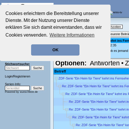
Die Fernseh-Diskussionsforen von
Cookies erleichtern die Bereitstellung unserer
Dienste. Mit der Nutzung unserer Dienste
Startseite
Nostalgieecke
Aktuelles Forum
erklären Sie sich damit einverstanden, dass wir
TV-Erinnerungen an gute, alte Fernsehzeiten
Nostalgieecke
Themenübersicht
•
Neues Thema
•
Neueste Beitr
Cookies verwenden.
Weitere Informationen
Film-Forum
Der Werbeblock
Re: ZDF-Serie "Ein Heim für Tiere" kehrt ins Fe
geschrieben von:
jeanyfan
, 13.06.26 22:35
Zeichentrick-Forum
OK
Ratgeber Technik
Kannst ja gern dein Glück versuchen, ob es jemand 
Sendeschluss!
Optionen:
Antworten
•
Z
Stichwortsuche:
Betreff
Login
/
Registrieren
ZDF-Serie "Ein Heim für Tiere" kehrt ins Fernseh
Serien-Info:
Re: ZDF-Serie "Ein Heim für Tiere" kehrt ins F
Powered by
wunschliste.de
Re: ZDF-Serie "Ein Heim für Tiere" kehrt in
Re: ZDF-Serie "Ein Heim für Tiere" kehrt 
Re: ZDF-Serie "Ein Heim für Tiere" kehrt 
Re: ZDF-Serie "Ein Heim für Tiere" kehr
Re: ZDF-Serie "Ein Heim für Tiere" k