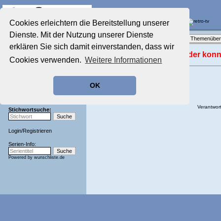
Die Fernseh-Diskussionsforen von
Cookies erleichtern die Bereitstellung unserer
Dienste. Mit der Nutzung unserer Dienste
Startseite
Forenliste
•
Themenüber
Aktuelles Forum
erklären Sie sich damit einverstanden, dass wir
Nostalgieecke
Leider konn
Cookies verwenden.
Weitere Informationen
Film-Forum
Der Werbeblock
Zeichentrick-Forum
OK
Ratgeber Technik
Sendeschluss!
Verantwort
Stichwortsuche:
Login
/
Registrieren
Serien-Info:
Powered by
wunschliste.de