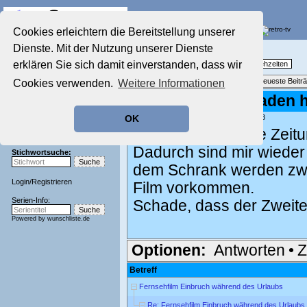
Die Fernseh-Diskussionsforen von
Cookies erleichtern die Bereitstellung unserer
Dienste. Mit der Nutzung unserer Dienste
Startseite
Nostalgieecke
Aktuelles Forum
erklären Sie sich damit einverstanden, dass wir
TV-Erinnerungen an gute, alte Fernsehzeiten
Nostalgieecke
Themenübersicht
•
Neues Thema
•
Neueste Beitr
Cookies verwenden.
Weitere Informationen
Film-Forum
Der Werbeblock
Re: Wer den Schaden ha
Zeichentrick-Forum
geschrieben von:
Spirit
, 30.05.26 12:08
OK
Ratgeber Technik
Vielen Dank für die Zei
Sendeschluss!
Dadurch sind mir wieder 
Stichwortsuche:
dem Schrank werden zwa
Login
/
Registrieren
Film vorkommen.
Serien-Info:
Schade, dass der Zweiteil
Powered by
wunschliste.de
Optionen:
Antworten
•
Z
Betreff
Fernsehfilm Einbruch während des Urlaubs
Re: Fernsehfilm Einbruch während des Urlaubs