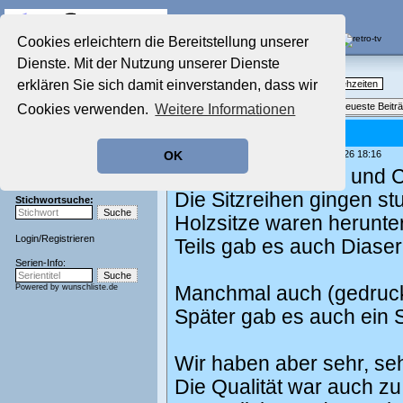
Die Fernseh-Diskussionsforen von
Cookies erleichtern die Bereitstellung unserer
Dienste. Mit der Nutzung unserer Dienste
Startseite
Nostalgieecke
Aktuelles Forum
erklären Sie sich damit einverstanden, dass wir
TV-Erinnerungen an gute, alte Fernsehzeiten
Nostalgieecke
Themenübersicht
•
Neues Thema
•
Neueste Beitr
Cookies verwenden.
Weitere Informationen
Film-Forum
Der Werbeblock
Re: FWU-Filme
Zeichentrick-Forum
geschrieben von:
Fernseher44
, 07.04.26 18:16
OK
Ratgeber Technik
Bei uns im Physik- und 
Sendeschluss!
Die Sitzreihen gingen st
Stichwortsuche:
Holzsitze waren herunte
Login
/
Registrieren
Teils gab es auch Diaser
Serien-Info:
Powered by
wunschliste.de
Manchmal auch (gedruckt
Später gab es auch ein 
Wir haben aber sehr, se
Die Qualität war auch z