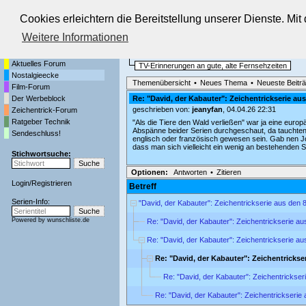
Cookies erleichtern die Bereitstellung unserer Dienste. Mi
Die Fernseh-Diskussionsforen von
Weitere Informationen
Startseite
Nostalgieecke
Aktuelles Forum
TV-Erinnerungen an gute, alte Fernsehzeiten
Nostalgieecke
Themenübersicht
•
Neues Thema
•
Neueste Beitr
Film-Forum
Der Werbeblock
Re: "David, der Kabauter": Zeichentrickserie au
geschrieben von:
jeanyfan
, 04.04.26 22:31
Zeichentrick-Forum
Ratgeber Technik
"Als die Tiere den Wald verließen" war ja eine euro
Abspänne beider Serien durchgeschaut, da tauchten 
Sendeschluss!
englisch oder französisch gewesen sein. Gab nen Jo
dass man sich vielleicht ein wenig an bestehenden Se
Stichwortsuche:
Optionen:
Antworten
•
Zitieren
Login
/
Registrieren
Betreff
Serien-Info:
"David, der Kabauter": Zeichentrickserie aus den 
Powered by
wunschliste.de
Re: "David, der Kabauter": Zeichentrickserie a
Re: "David, der Kabauter": Zeichentrickserie a
Re: "David, der Kabauter": Zeichentricks
Re: "David, der Kabauter": Zeichentrickse
Re: "David, der Kabauter": Zeichentrickserie