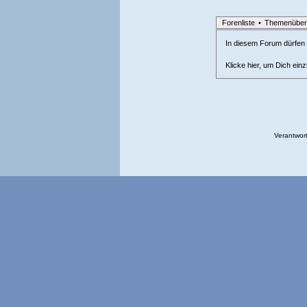
Forenliste
•
Themenüber
In diesem Forum dürfen l
Klicke hier, um Dich ein
Verantwort