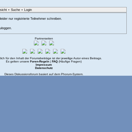
sicht
•
Suche
•
Login
eider nur registrierte Teilnehmer schreiben.
zuloggen.
Partnerseiten
lich für den Inhalt der Forumsbeiträge ist der jeweilige Autor eines Beitrags.
Es gelten unsere
Foren-Regeln
|
FAQ
(Häufige Fragen)
Impressum
Datenschutz
Dieses Diskussionsforum basiert auf dem
Phorum
-System.