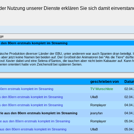
t der Nutzung unserer Dienste erklären Sie sich damit einverst
äge
s den 80ern erstmals komplett im Streaming
päische Produktion diverser Länder der EBU, unter anderem war auch Spanien dran beteiligt. 
aber jetzt keine Namen bei beiden auf. Der Großteil der Animatoren bei "Als die Tiere" dür
sé Xavier dabei und eine Selena d'Santos, die tauchen aber nicht beim Kabauter auf. Kann h
rien orientiert hatte vom Zeichenstil bei späteren Serien.
geschrieben von
Datum
80ern erstmals komplett im Streaming
TV Wunschliste
02.04.
us den 80ern erstmals komplett im Streaming
UllaB
02.04.
us den 80ern erstmals komplett im Streaming
Romplayer
04.04.
erie aus den 80ern erstmals komplett im Streaming
jeanyfan
04.04.
rie aus den 80ern erstmals komplett im Streaming
Romplayer
05.04.
 aus den 80ern erstmals komplett im Streaming
UllaB
05.04.