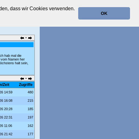
anden, dass wir Cookies verwenden.
OK
•
Ich hab mal die
fte vom Namen her
öchstens halt sein,
•
/Zeit
Zugriffe
26 14:59
480
26 16:08
215
26 20:28
185
26 22:31
197
26 11:06
162
26 21:42
177