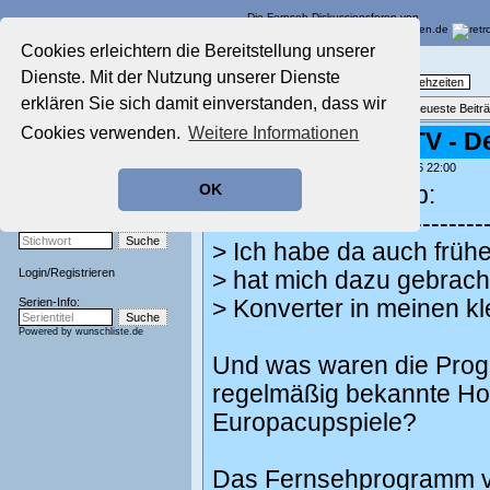
Die Fernseh-Diskussionsforen von
Cookies erleichtern die Bereitstellung unserer
Startseite
Nostalgieecke
Dienste. Mit der Nutzung unserer Dienste
Aktuelles Forum
TV-Erinnerungen an gute, alte Fernsehzeiten
Nostalgieecke
erklären Sie sich damit einverstanden, dass wir
Themenübersicht
•
Neues Thema
•
Neueste Beitr
Film-Forum
Cookies verwenden.
Weitere Informationen
Re: SSVC/BFBS TV - De
Der Werbeblock
Zeichentrick-Forum
geschrieben von:
Spoonman
, 07.03.26 22:00
Ratgeber Technik
OK
Fox Mulder schrieb:
Sendeschluss!
-------------------------------
Stichwortsuche:
> Ich habe da auch früh
Login
/
Registrieren
> hat mich dazu gebrach
Serien-Info:
> Konverter in meinen k
Powered by
wunschliste.de
Und was waren die Progr
regelmäßig bekannte Hol
Europacupspiele?
Das Fernsehprogramm vo