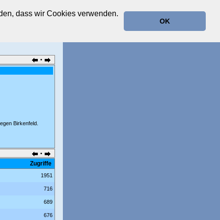
anden, dass wir Cookies verwenden.
OK
•
egen Birkenfeld.
•
Zugriffe
1951
716
689
676