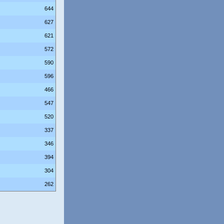
644
627
621
572
590
596
466
547
520
337
346
394
304
262