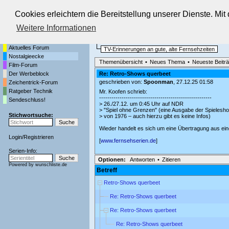
Cookies erleichtern die Bereitstellung unserer Dienste. Mi
Die Fernseh-Diskussionsforen von
Weitere Informationen
Startseite
Nostalgieecke
Aktuelles Forum
TV-Erinnerungen an gute, alte Fernsehzeiten
Nostalgieecke
Themenübersicht
•
Neues Thema
•
Neueste Beitr
Film-Forum
Der Werbeblock
Re: Retro-Shows querbeet
geschrieben von:
Spoonman
, 27.12.25 01:58
Zeichentrick-Forum
Ratgeber Technik
Mr. Koofen schrieb:
-------------------------------------------------------
Sendeschluss!
> 26./27.12. um 0:45 Uhr auf NDR
> "Spiel ohne Grenzen" (eine Ausgabe der Spielesh
Stichwortsuche:
> von 1976 – auch hierzu gibt es keine Infos)
Wieder handelt es sich um eine Übertragung aus ei
Login
/
Registrieren
[
www.fernsehserien.de
]
Serien-Info:
Optionen:
Antworten
•
Zitieren
Powered by
wunschliste.de
Betreff
Retro-Shows querbeet
Re: Retro-Shows querbeet
Re: Retro-Shows querbeet
Re: Retro-Shows querbeet