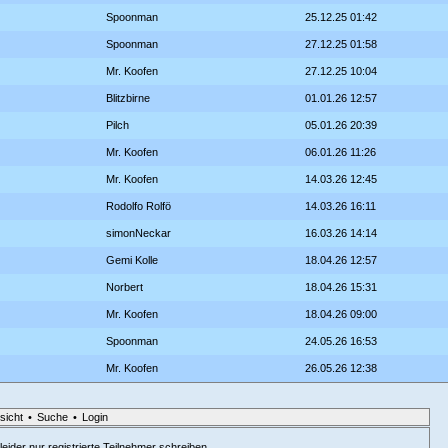
Spoonman
25.12.25 01:42
Spoonman
27.12.25 01:58
Mr. Koofen
27.12.25 10:04
Blitzbirne
01.01.26 12:57
Pilch
05.01.26 20:39
Mr. Koofen
06.01.26 11:26
Mr. Koofen
14.03.26 12:45
Rodolfo Rolfö
14.03.26 16:11
simonNeckar
16.03.26 14:14
Gemi Kolle
18.04.26 12:57
Norbert
18.04.26 15:31
Mr. Koofen
18.04.26 09:00
Spoonman
24.05.26 16:53
Mr. Koofen
26.05.26 12:38
sicht
•
Suche
•
Login
eider nur registrierte Teilnehmer schreiben.