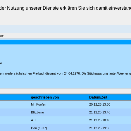
t der Nutzung unserer Dienste erklären Sie sich damit einverst
äge
ow
nem niedersächsischen Freibad, diesmal vom 24.04.1976. Die Städtepaarung lautet Weener g
geschrieben von
Datum/Zeit
Mr. Koofen
20.12.25 13:30
Blitzbirne
21.12.25 13:46
A.J.
21.12.25 18:10
Don (1977)
21.12.25 19:55