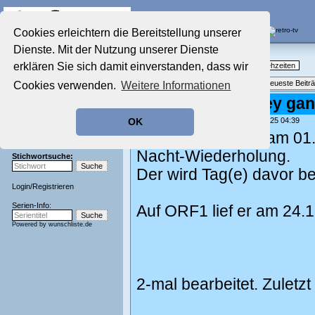
Die Fernseh-Diskussionsforen von
Cookies erleichtern die Bereitstellung unserer
Dienste. Mit der Nutzung unserer Dienste
Startseite
Nostalgieecke
Aktuelles Forum
erklären Sie sich damit einverstanden, dass wir
TV-Erinnerungen an gute, alte Fernsehzeiten
Nostalgieecke
Themenübersicht
•
Neues Thema
•
Neueste Beitr
Cookies verwenden.
Weitere Informationen
Film-Forum
Der Werbeblock
Re: Kleiner Jockey ga
Zeichentrick-Forum
geschrieben von:
serienfan100
, 21.08.25 04:39
OK
Ratgeber Technik
Der Film lief auch am 0
Sendeschluss!
Nacht-Wiederholung.
Stichwortsuche:
Der wird Tag(e) davor be
Login
/
Registrieren
Serien-Info:
Auf ORF1 lief er am 24.
Powered by
wunschliste.de
2-mal bearbeitet. Zuletz