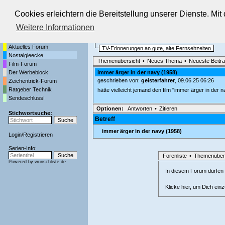
Cookies erleichtern die Bereitstellung unserer Dienste. Mi
Die Fernseh-Diskussionsforen von
Weitere Informationen
Startseite
Nostalgieecke
Aktuelles Forum
TV-Erinnerungen an gute, alte Fernsehzeiten
Nostalgieecke
Themenübersicht
•
Neues Thema
•
Neueste Beitr
Film-Forum
Der Werbeblock
immer ärger in der navy (1958)
geschrieben von:
geisterfahrer
, 09.06.25 06:26
Zeichentrick-Forum
Ratgeber Technik
hätte vielleicht jemand den film "immer ärger in der n
Sendeschluss!
Optionen:
Antworten
•
Zitieren
Stichwortsuche:
Betreff
immer ärger in der navy (1958)
Login
/
Registrieren
Serien-Info:
Forenliste
•
Themenüber
Powered by
wunschliste.de
In diesem Forum dürfen l
Klicke hier, um Dich ein