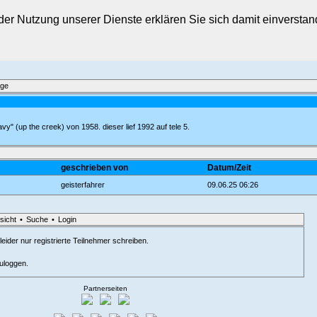
t der Nutzung unserer Dienste erklären Sie sich damit einverst
äge
avy" (up the creek) von 1958. dieser lief 1992 auf tele 5.
geschrieben von
Datum/Zeit
geisterfahrer
09.06.25 06:26
sicht
•
Suche
•
Login
eider nur registrierte Teilnehmer schreiben.
zuloggen.
Partnerseiten