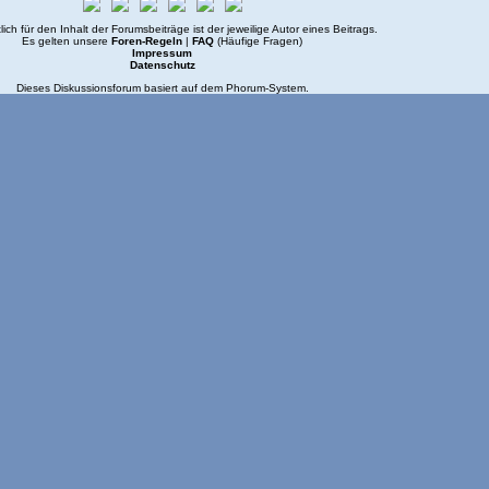
lich für den Inhalt der Forumsbeiträge ist der jeweilige Autor eines Beitrags.
Es gelten unsere
Foren-Regeln
|
FAQ
(Häufige Fragen)
Impressum
Datenschutz
Dieses Diskussionsforum basiert auf dem
Phorum
-System.