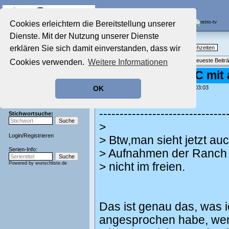
Die Fernseh-Diskussionsforen von
Cookies erleichtern die Bereitstellung unserer
Dienste. Mit der Nutzung unserer Dienste
Startseite
Nostalgieecke
Aktuelles Forum
erklären Sie sich damit einverstanden, dass wir
TV-Erinnerungen an gute, alte Fernsehzeiten
Nostalgieecke
Themenübersicht
•
Neues Thema
•
Neueste Beitr
Cookies verwenden.
Weitere Informationen
Film-Forum
Der Werbeblock
Re: Dallas auf TLC mit
Zeichentrick-Forum
geschrieben von:
MrMagoo
, 29.04.26 03:03
OK
Ratgeber Technik
Buratino schrieb:
Sendeschluss!
-------------------------------
Stichwortsuche:
>
Login
/
Registrieren
> Btw,man sieht jetzt au
Serien-Info:
> Aufnahmen der Ranch 
Powered by
wunschliste.de
> nicht im freien.
Das ist genau das, was i
angesprochen habe, wen