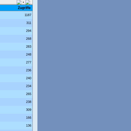
•
Zugriffe
1187
311
294
268
283
248
277
236
240
234
265
238
309
166
136