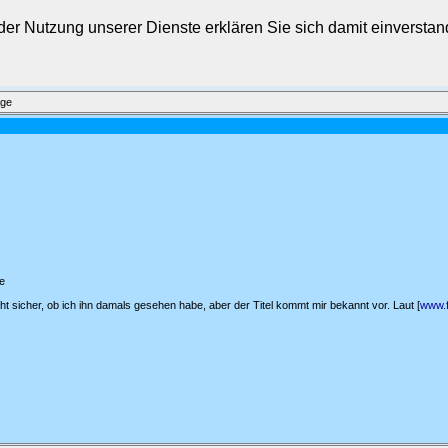
t der Nutzung unserer Dienste erklären Sie sich damit einverst
äge
e
cht sicher, ob ich ihn damals gesehen habe, aber der Titel kommt mir bekannt vor. Laut [
www.f