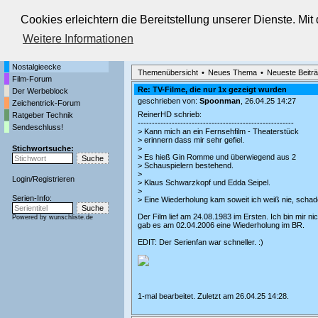
Die Fernseh-Diskussionsforen von
Cookies erleichtern die Bereitstellung unserer Dienste. Mi
Weitere Informationen
Startseite
Nostalgieecke
Aktuelles Forum
TV-Erinnerungen an gute, alte Fernsehzeiten
Nostalgieecke
Themenübersicht
•
Neues Thema
•
Neueste Beitr
Film-Forum
Re: TV-Filme, die nur 1x gezeigt wurden
Der Werbeblock
geschrieben von:
Spoonman
, 26.04.25 14:27
Zeichentrick-Forum
ReinerHD schrieb:
Ratgeber Technik
-------------------------------------------------------
Sendeschluss!
> Kann mich an ein Fernsehfilm - Theaterstück
> erinnern dass mir sehr gefiel.
Stichwortsuche:
>
> Es hieß Gin Romme und überwiegend aus 2
> Schauspielern bestehend.
>
Login
/
Registrieren
> Klaus Schwarzkopf und Edda Seipel.
>
Serien-Info:
> Eine Wiederholung kam soweit ich weiß nie, schad
Der Film lief am 24.08.1983 im Ersten. Ich bin mir ni
Powered by
wunschliste.de
gab es am 02.04.2006 eine Wiederholung im BR.
EDIT: Der Serienfan war schneller. :)
1-mal bearbeitet. Zuletzt am 26.04.25 14:28.