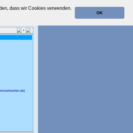
anden, dass wir Cookies verwenden.
OK
•
ernsehserien.de
]