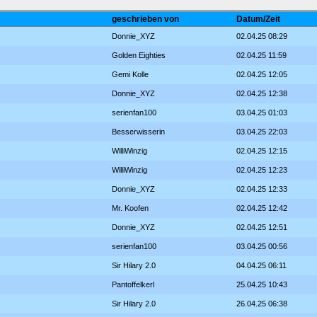
geschrieben von
Datum/Zeit
Donnie_XYZ
02.04.25 08:29
Golden Eighties
02.04.25 11:59
Gemi Kolle
02.04.25 12:05
Donnie_XYZ
02.04.25 12:38
serienfan100
03.04.25 01:03
Besserwisserin
03.04.25 22:03
WilliWinzig
02.04.25 12:15
WilliWinzig
02.04.25 12:23
Donnie_XYZ
02.04.25 12:33
Mr. Koofen
02.04.25 12:42
Donnie_XYZ
02.04.25 12:51
serienfan100
03.04.25 00:56
Sir Hilary 2.0
04.04.25 06:11
Pantoffelkerl
25.04.25 10:43
Sir Hilary 2.0
26.04.25 06:38