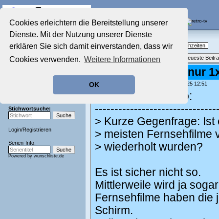
Die Fernseh-Diskussionsforen von
Cookies erleichtern die Bereitstellung unserer
Dienste. Mit der Nutzung unserer Dienste
Startseite
Nostalgieecke
Aktuelles Forum
erklären Sie sich damit einverstanden, dass wir
TV-Erinnerungen an gute, alte Fernsehzeiten
Nostalgieecke
Themenübersicht
•
Neues Thema
•
Neueste Beitr
Cookies verwenden.
Weitere Informationen
Film-Forum
Der Werbeblock
Re: TV-Filme, die nur 
Zeichentrick-Forum
geschrieben von:
Donnie_XYZ
, 02.04.25 12:51
OK
Ratgeber Technik
Mr. Koofen schrieb:
Sendeschluss!
-------------------------------
Stichwortsuche:
> Kurze Gegenfrage: Ist 
Login
/
Registrieren
> meisten Fernsehfilme
Serien-Info:
> wiederholt wurden?
Powered by
wunschliste.de
Es ist sicher nicht so.
Mittlerweile wird ja soga
Fernsehfilme haben die 
Schirm.