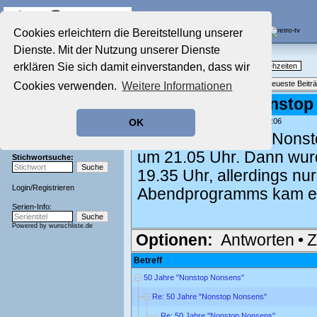
Die Fernseh-Diskussionsforen von
Cookies erleichtern die Bereitstellung unserer
Dienste. Mit der Nutzung unserer Dienste
Startseite
Nostalgieecke
Aktuelles Forum
erklären Sie sich damit einverstanden, dass wir
TV-Erinnerungen an gute, alte Fernsehzeiten
Nostalgieecke
Themenübersicht
•
Neues Thema
•
Neueste Beitr
Cookies verwenden.
Weitere Informationen
Film-Forum
Der Werbeblock
Re: 50 Jahre "Nonsto
Zeichentrick-Forum
geschrieben von:
Norbert
, 31.03.25 11:06
OK
Ratgeber Technik
Südwest 3 zeigte "Nons
Sendeschluss!
um 21.05 Uhr. Dann wurd
Stichwortsuche:
19.35 Uhr, allerdings nu
Login
/
Registrieren
Abendprogramms kam es
Serien-Info:
Powered by
wunschliste.de
Optionen:
Antworten
•
Z
Betreff
50 Jahre "Nonstop Nonsens"
Re: 50 Jahre "Nonstop Nonsens"
Re: 50 Jahre "Nonstop Nonsens"