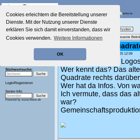
Die Fernseh-Diskussionsforen von
Cookies erleichtern die Bereitstellung unserer
Dienste. Mit der Nutzung unserer Dienste
Startseite
Nostalgieecke
Aktuelles Forum
erklären Sie sich damit einverstanden, dass wir
TV-Erinnerungen an gute, alte Fernsehzeiten
Nostalgieecke
Themenübersicht
•
Neues Thema
•
Neueste Beitr
Cookies verwenden.
Weitere Informationen
Film-Forum
Der Werbeblock
BR Logo mit 3 Quadrat
Zeichentrick-Forum
geschrieben von:
Fernseher44
, 07.03.25 12:09
OK
Ratgeber Technik
Wo wir gerade bei Logos
Sendeschluss!
Wer kennt das? Das alte
Stichwortsuche:
Quadrate rechts darüber
Login
/
Registrieren
Wer hat da Infos. Von w
Serien-Info:
Ich vermute, dass das a
Powered by
wunschliste.de
war?
Gemeinschaftsproduktio