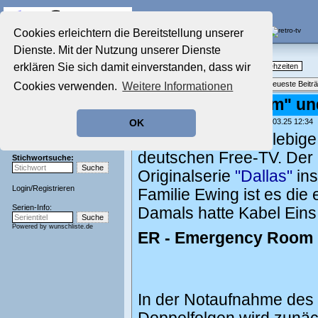
Die Fernseh-Diskussionsforen von
Cookies erleichtern die Bereitstellung unserer
Dienste. Mit der Nutzung unserer Dienste
Startseite
Nostalgieecke
Aktuelles Forum
erklären Sie sich damit einverstanden, dass wir
TV-Erinnerungen an gute, alte Fernsehzeiten
Nostalgieecke
Themenübersicht
•
Neues Thema
•
Neueste Beitr
Cookies verwenden.
Weitere Informationen
Film-Forum
Der Werbeblock
"Emergency Room" und 
Zeichentrick-Forum
geschrieben von:
TV Wunschliste
, 04.03.25 12:34
OK
Ratgeber Technik
Zwei überaus langlebige
Sendeschluss!
deutschen Free-TV. Der
Stichwortsuche:
Originalserie
"Dallas"
ins
Login
/
Registrieren
Familie Ewing ist es die
Serien-Info:
Damals hatte Kabel Eins
Powered by
wunschliste.de
ER - Emergency Room
In der Notaufnahme des C