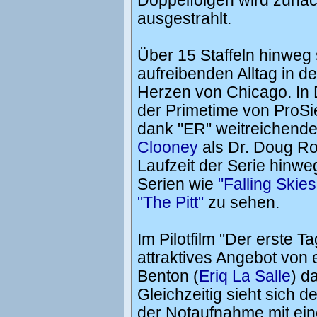
Doppelfolgen wird zunäc
ausgestrahlt.
Über 15 Staffeln hinweg
aufreibenden Alltag in 
Herzen von Chicago. In 
der Primetime von ProSi
dank "ER" weitreichende
Clooney
als Dr. Doug R
Laufzeit der Serie hinwe
Serien wie
"Falling Skies
"The Pitt"
zu sehen.
Im Pilotfilm "Der erste T
attraktives Angebot von
Benton (
Eriq La Salle
) d
Gleichzeitig sieht sich 
der Notaufnahme mit eine