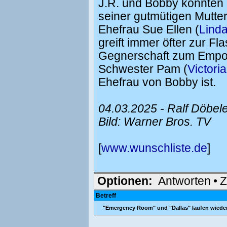
J.R. und Bobby könnten
seiner gutmütigen Mutter 
Ehefrau Sue Ellen (
Lind
greift immer öfter zur Fl
Gegnerschaft zum Empor
Schwester Pam (
Victoria
Ehefrau von Bobby ist.
04.03.2025 - Ralf Döbel
Bild: Warner Bros. TV
[
www.wunschliste.de
]
Optionen:
Antworten
•
Z
Betreff
"Emergency Room" und "Dallas" laufen wieder