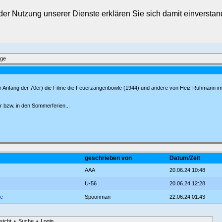
t der Nutzung unserer Dienste erklären Sie sich damit einverst
äge
her Anfang der 70er) die Filme die Feuerzangenbowle (1944) und andere von Heiz Rühmann i
 bzw. in den Sommerferien...
geschrieben von
Datum/Zeit
AAA
20.06.24 10:48
U-56
20.06.24 12:28
ne
Spoonman
22.06.24 01:43
sicht
•
Suche
•
Login