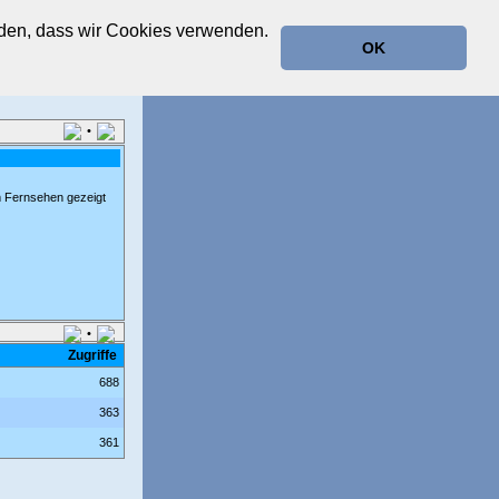
anden, dass wir Cookies verwenden.
OK
•
m Fernsehen gezeigt
•
Zugriffe
688
363
361