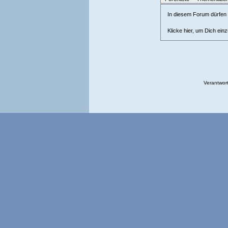
In diesem Forum dürfen l
Klicke hier, um Dich ein
Verantwort