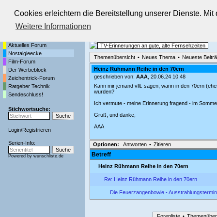
Cookies erleichtern die Bereitstellung unserer Dienste. Mi
Die Fernseh-Diskussionsforen von
Weitere Informationen
Startseite
Nostalgieecke
Aktuelles Forum
TV-Erinnerungen an gute, alte Fernsehzeiten
Nostalgieecke
Themenübersicht
•
Neues Thema
•
Neueste Beitr
Film-Forum
Heinz Rühmann Reihe in den 70ern
Der Werbeblock
geschrieben von:
AAA
, 20.06.24 10:48
Zeichentrick-Forum
Kann mir jemand vllt. sagen, wann in den 70ern (e
Ratgeber Technik
wurden?
Sendeschluss!
Ich vermute - meine Erinnerung fragend - im Sommer
Stichwortsuche:
Gruß, und danke,
AAA
Login
/
Registrieren
Serien-Info:
Optionen:
Antworten
•
Zitieren
Betreff
Powered by
wunschliste.de
Heinz Rühmann Reihe in den 70ern
Re: Heinz Rühmann Reihe in den 70ern
Die Feuerzangenbowle - Ausstrahlungstermi
Forenliste
•
Themenüber