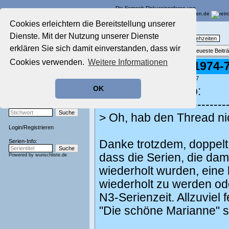
Die Fernseh-Diskussionsforen von
Cookies erleichtern die Bereitstellung unserer
Startseite
Nostalgieecke
Dienste. Mit der Nutzung unserer Dienste
Aktuelles Forum
TV-Erinnerungen an gute, alte Fernsehzeiten
Nostalgieecke
erklären Sie sich damit einverstanden, dass wir
Themenübersicht
•
Neues Thema
•
Neueste Beitr
Film-Forum
Cookies verwenden.
Weitere Informationen
Re: Motiv Liebe (1974-
Der Werbeblock
Zeichentrick-Forum
geschrieben von:
Wilkie
, 11.04.24 23:17
Ratgeber Technik
OK
Tim Frazer schrieb:
Sendeschluss!
-------------------------------
Stichwortsuche:
> Oh, hab den Thread ni
Login
/
Registrieren
Serien-Info:
Danke trotzdem, doppelt 
dass die Serien, die dam
Powered by
wunschliste.de
wiederholt wurden, eine
wiederholt zu werden ode
N3-Serienzeit. Allzuviel 
"Die schöne Marianne" si