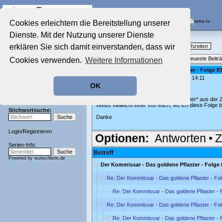
Die Fernseh-Diskussionsforen von
Cookies erleichtern die Bereitstellung unserer
Dienste. Mit der Nutzung unserer Dienste
Startseite
Nostalgieecke
Aktuelles Forum
erklären Sie sich damit einverstanden, dass wir
TV-Erinnerungen an gute, alte Fernsehzeiten
Nostalgieecke
Themenübersicht
•
Neues Thema
•
Neueste Beitr
Cookies verwenden.
Weitere Informationen
Film-Forum
Der Werbeblock
Der Kommissar - Das goldene Pflaster - Folge 8
geschrieben von:
Tatort-Fan
, 06.07.23 14:11
Zeichentrick-Forum
OK
Ratgeber Technik
Hallo,
Sendeschluss!
ich suche die Folge *Das goldene Pflaster* aus der
Weiss vielleicht einer von euch, wo ich diese Folge
Stichwortsuche:
Danke
Login
/
Registrieren
Optionen:
Antworten
•
Z
Serien-Info:
Betreff
Powered by
wunschliste.de
Der Kommissar - Das goldene Pflaster - Folge 
Re: Der Kommissar - Das goldene Pflaster - Fo
Re: Der Kommissar - Das goldene Pflaster - 
Re: Der Kommissar - Das goldene Pflaster - Fo
Re: Der Kommissar - Das goldene Pflaster - 