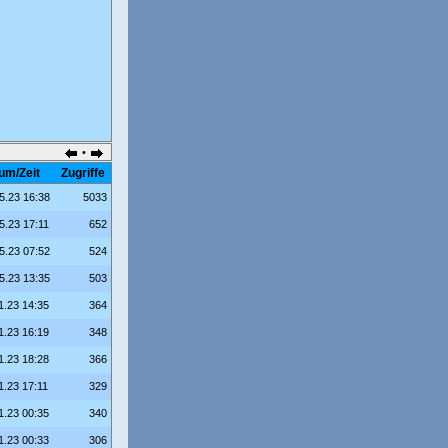
•
um/Zeit
Zugriffe
5.23 16:38
5033
5.23 17:11
652
5.23 07:52
524
5.23 13:35
503
1.23 14:35
364
1.23 16:19
348
1.23 18:28
366
1.23 17:11
329
1.23 00:35
340
1.23 00:33
306