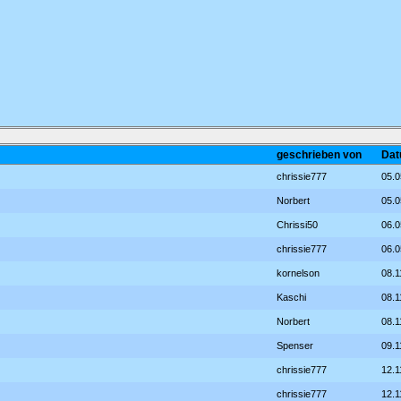
geschrieben von
Dat
chrissie777
05.0
Norbert
05.0
Chrissi50
06.0
chrissie777
06.0
kornelson
08.1
Kaschi
08.1
Norbert
08.1
Spenser
09.1
chrissie777
12.1
chrissie777
12.1