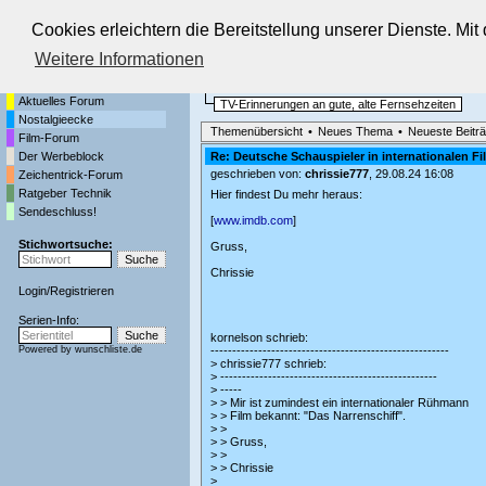
Cookies erleichtern die Bereitstellung unserer Dienste. Mi
Die Fernseh-Diskussionsforen von
Weitere Informationen
Startseite
Nostalgieecke
Aktuelles Forum
TV-Erinnerungen an gute, alte Fernsehzeiten
Nostalgieecke
Themenübersicht
•
Neues Thema
•
Neueste Beitr
Film-Forum
Der Werbeblock
Re: Deutsche Schauspieler in internationalen F
geschrieben von:
chrissie777
, 29.08.24 16:08
Zeichentrick-Forum
Ratgeber Technik
Hier findest Du mehr heraus:
Sendeschluss!
[
www.imdb.com
]
Stichwortsuche:
Gruss,
Chrissie
Login
/
Registrieren
Serien-Info:
kornelson schrieb:
Powered by
wunschliste.de
-------------------------------------------------------
> chrissie777 schrieb:
> --------------------------------------------------
> -----
> > Mir ist zumindest ein internationaler Rühmann
> > Film bekannt: "Das Narrenschiff".
> >
> > Gruss,
> >
> > Chrissie
>