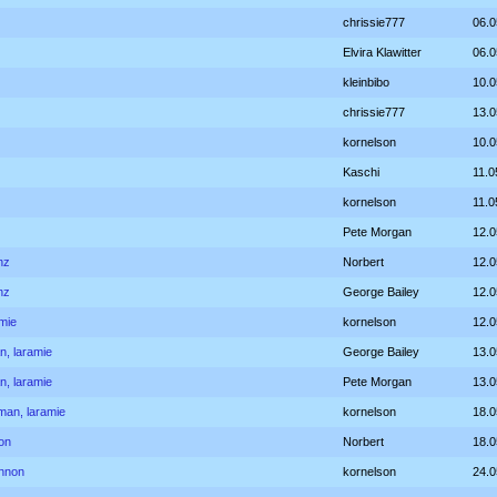
chrissie777
06.0
Elvira Klawitter
06.0
kleinbibo
10.0
chrissie777
13.0
kornelson
10.0
Kaschi
11.0
kornelson
11.0
Pete Morgan
12.0
nz
Norbert
12.0
nz
George Bailey
12.0
amie
kornelson
12.0
n, laramie
George Bailey
13.0
n, laramie
Pete Morgan
13.0
 man, laramie
kornelson
18.0
non
Norbert
18.0
annon
kornelson
24.0