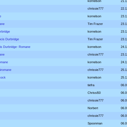
kornelson
21.1
chrissie777
22.1
e
kornelson
23.1
ane
Tim Frazer
23.1
rbridge
kornelson
23.1
ncis Durbridge
Tim Frazer
23.1
is Durbridge- Romane
kornelson
24.1
ane
chrissie777
23.1
romane
kornelson
24.1
miromane
chrissie777
25.1
cock
kornelson
25.1
tiefra
06.0
Chrissi50
06.0
chrissie777
06.0
Norbert
06.0
chrissie777
06.0
Spoonman
06.0