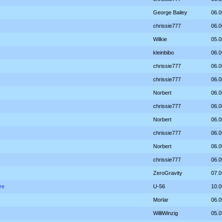
George Bailey
06.0
chrissie777
06.0
Wilkie
05.0
kleinbibo
06.0
chrissie777
06.0
chrissie777
06.0
Norbert
06.0
chrissie777
06.0
Norbert
06.0
chrissie777
06.0
Norbert
06.0
chrissie777
06.0
ZeroGravity
07.0
re
U-56
10.0
Morlar
06.0
WilliWinzig
05.0