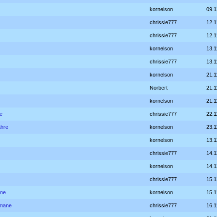
kornelson
09.1
chrissie777
12.1
chrissie777
12.1
kornelson
13.1
chrissie777
13.1
kornelson
21.1
Norbert
21.1
kornelson
21.1
e
chrissie777
22.1
hre
kornelson
23.1
kornelson
13.1
chrissie777
14.1
kornelson
14.1
chrissie777
15.1
ane
kornelson
15.1
omane
chrissie777
16.1