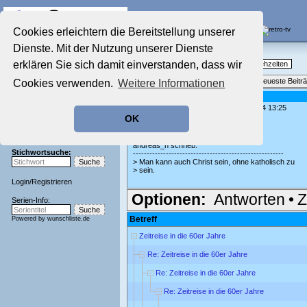
Die Fernseh-Diskussionsforen von
Cookies erleichtern die Bereitstellung unserer
Dienste. Mit der Nutzung unserer Dienste
Startseite
Nostalgieecke
Aktuelles Forum
erklären Sie sich damit einverstanden, dass wir
TV-Erinnerungen an gute, alte Fernsehzeiten
Nostalgieecke
Themenübersicht
•
Neues Thema
•
Neueste Beitr
Cookies verwenden.
Weitere Informationen
Film-Forum
Der Werbeblock
Re: Amerikanische Feiertage
geschrieben von:
chrissie777
, 05.08.24 13:25
Zeichentrick-Forum
OK
Ratgeber Technik
Richtig!
Sendeschluss!
andreas_n schrieb:
Stichwortsuche:
-------------------------------------------------------
> Man kann auch Christ sein, ohne katholisch zu
> sein.
Login
/
Registrieren
Optionen:
Antworten
•
Z
Serien-Info:
Betreff
Powered by
wunschliste.de
Zeitreise in die 60er Jahre
Re: Zeitreise in die 60er Jahre
Re: Zeitreise in die 60er Jahre
Re: Zeitreise in die 60er Jahre